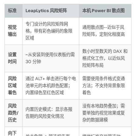
标准
LeapLytics 风险矩阵
本机 Power BI 散点图
专门设计的风险矩阵网
视觉
通用散点图--近似于风
格，带有彩色编码的象限
输出
险矩阵，定制化程度高
区域
数小时至数天的 DAX 和
设置
~从安装到使用仪表板约需
格式化工作，以近似风
时间
30 分钟
险矩阵布局
风险
通过 ALT+ 单击进行每个电
需要使用条件格式变通
区域
池单元的本机颜色配置；
方法；不支持背景象限
着色
内置绿色至红色区域
着色
风险
没有本地趋势叠加；需
内置历史模式：显示各报
趋势/
要单独的视觉效果或复
告期的风险变化情况
历史
杂的数据建模
向下