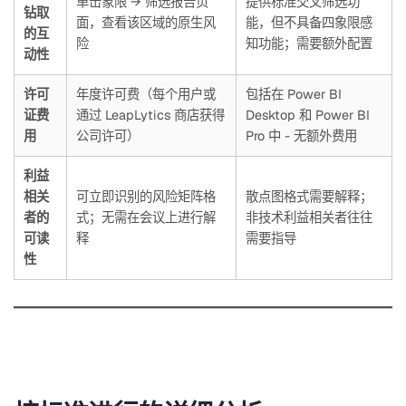
单击象限 → 筛选报告页
提供标准交叉筛选功
钻取
面，查看该区域的原生风
能，但不具备四象限感
的互
险
知功能；需要额外配置
动性
许可
年度许可费（每个用户或
包括在 Power BI
证费
通过 LeapLytics 商店获得
Desktop 和 Power BI
用
公司许可）
Pro 中 - 无额外费用
利益
相关
可立即识别的风险矩阵格
散点图格式需要解释；
者的
式；无需在会议上进行解
非技术利益相关者往往
可读
释
需要指导
性