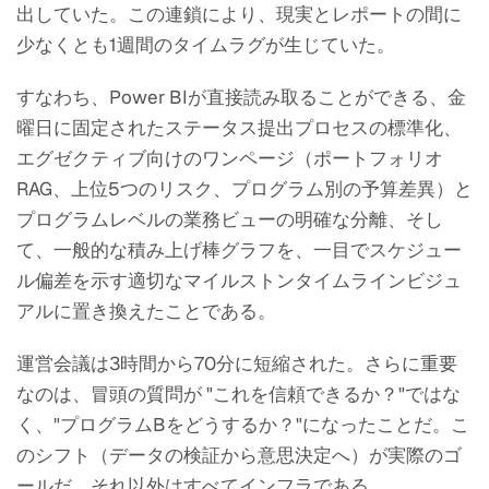
出していた。この連鎖により、現実とレポートの間に
少なくとも1週間のタイムラグが生じていた。
すなわち、Power BIが直接読み取ることができる、金
曜日に固定されたステータス提出プロセスの標準化、
エグゼクティブ向けのワンページ（ポートフォリオ
RAG、上位5つのリスク、プログラム別の予算差異）と
プログラムレベルの業務ビューの明確な分離、そし
て、一般的な積み上げ棒グラフを、一目でスケジュー
ル偏差を示す適切なマイルストンタイムラインビジュ
アルに置き換えたことである。
運営会議は3時間から70分に短縮された。さらに重要
なのは、冒頭の質問が "これを信頼できるか？"ではな
く、"プログラムBをどうするか？"になったことだ。こ
のシフト（データの検証から意思決定へ）が実際のゴ
ールだ。それ以外はすべてインフラである。