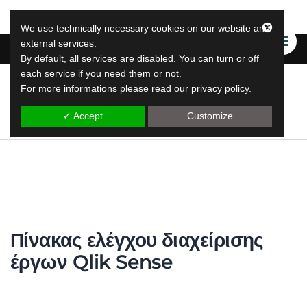
We use technically necessary cookies on our website and
external services.
By default, all services are disabled. You can turn or off
each service if you need them or not.
For more informations please read our privacy policy.
LeapLytics
Λύσεις υποβολής εκθέσεων leap
✓ Accept
Customize
Πίνακας ελέγχου διαχείρισης
έργων Qlik Sense