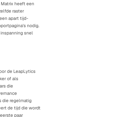
 Matrix heeft een
elfde raster
en apart tijd-
pportpagina's nodig.
n inspanning snel
oor de LeapLytics
ker of als
ars die
vernance
s die regelmatig
rt de tijd die wordt
eerste paar