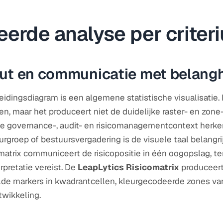
eerde analyse per criter
put en communicatie met belan
eidingsdiagram is een algemene statistische visualisatie
n, maar het produceert niet de duidelijke raster- en zone-
e governance-, audit- en risicomanagementcontext herke
uurgroep of bestuursvergadering is de visuele taal belangr
matrix communiceert de risicopositie in één oogopslag, te
rpretatie vereist. De
LeapLytics Risicomatrix
produceert
lde markers in kwadrantcellen, kleurgecodeerde zones van 
wikkeling.