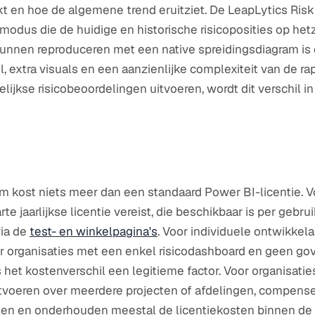
t en hoe de algemene trend eruitziet. De LeapLytics Risk
odus die de huidige en historische risicoposities op hetz
unnen reproduceren met een native spreidingsdiagram is e
l, extra visuals en een aanzienlijke complexiteit van de ra
ijkse risicobeoordelingen uitvoeren, wordt dit verschil i
m kost niets meer dan een standaard Power BI-licentie. V
te jaarlijkse licentie vereist, die beschikbaar is per gebrui
via de
test- en winkelpagina's
. Voor individuele ontwikkela
r organisaties met een enkel risicodashboard en geen go
s het kostenverschil een legitieme factor. Voor organisatie
tvoeren over meerdere projecten of afdelingen, compensee
llen en onderhouden meestal de licentiekosten binnen de 