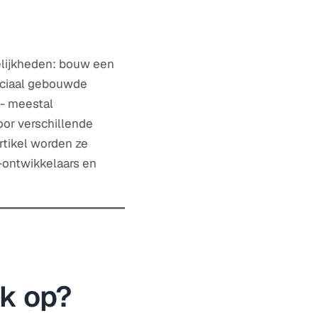
ogelijkheden: bouw een
eciaal gebouwde
 - meestal
oor verschillende
rtikel worden ze
I-ontwikkelaars en
jk op?