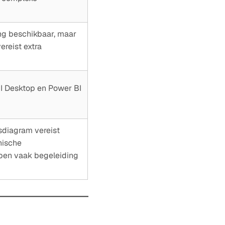
ing beschikbaar, maar
ereist extra
I Desktop en Power BI
diagram vereist
hnische
en vaak begeleiding