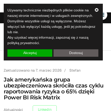
Używamy technicznie niezbędnych plików cookie na
naszej stronie internetowej i w usługach zewnętrznych.
Domyślnie wszystkie usługi są wyłączone. Możesz
włączyć lub wyłączyć każdą usługę, jeśli jej potrzebujesz
lub nie.
LeapLytics
Aby uzyskać więcej informacji, zapoznaj się z naszą
Rozwiązania do raportowania skoków
polityką prywatności.
Akceptuj
Dostosuj
Zaktualizowano na
7. marzec 2026
/
Stefan
Jak amerykańska grupa
ubezpieczeniowa skróciła czas cyklu
raportowania ryzyka o 65% dzięki
Power BI Risk Matrix
Linkedin
Aktualności