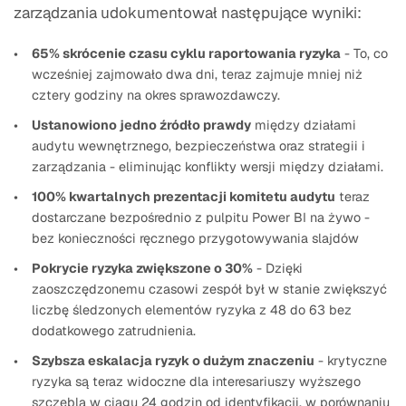
zarządzania udokumentował następujące wyniki:
65% skrócenie czasu cyklu raportowania ryzyka
- To, co
wcześniej zajmowało dwa dni, teraz zajmuje mniej niż
cztery godziny na okres sprawozdawczy.
Ustanowiono jedno źródło prawdy
między działami
audytu wewnętrznego, bezpieczeństwa oraz strategii i
zarządzania - eliminując konflikty wersji między działami.
100% kwartalnych prezentacji komitetu audytu
teraz
dostarczane bezpośrednio z pulpitu Power BI na żywo -
bez konieczności ręcznego przygotowywania slajdów
Pokrycie ryzyka zwiększone o 30%
- Dzięki
zaoszczędzonemu czasowi zespół był w stanie zwiększyć
liczbę śledzonych elementów ryzyka z 48 do 63 bez
dodatkowego zatrudnienia.
Szybsza eskalacja ryzyk o dużym znaczeniu
- krytyczne
ryzyka są teraz widoczne dla interesariuszy wyższego
szczebla w ciągu 24 godzin od identyfikacji, w porównaniu