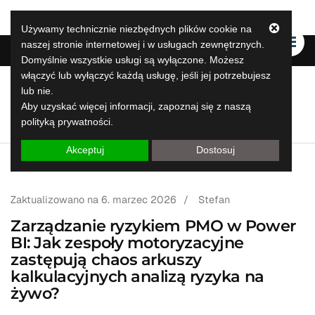
Używamy technicznie niezbędnych plików cookie na
naszej stronie internetowej i w usługach zewnętrznych.
Domyślnie wszystkie usługi są wyłączone. Możesz
włączyć lub wyłączyć każdą usługę, jeśli jej potrzebujesz
lub nie.
LeapLytics
Aby uzyskać więcej informacji, zapoznaj się z naszą
Rozwiązania do raportowania skoków
polityką prywatności.
Akceptuj
Dostosuj
Zaktualizowano na
6. marzec 2026
/
Stefan
Zarządzanie ryzykiem PMO w Power
BI: Jak zespoły motoryzacyjne
zastępują chaos arkuszy
kalkulacyjnych analizą ryzyka na
żywo?