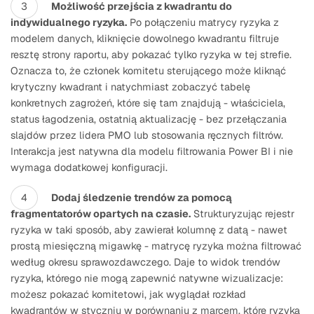
Możliwość przejścia z kwadrantu do
indywidualnego ryzyka.
Po połączeniu matrycy ryzyka z
modelem danych, kliknięcie dowolnego kwadrantu filtruje
resztę strony raportu, aby pokazać tylko ryzyka w tej strefie.
Oznacza to, że członek komitetu sterującego może kliknąć
krytyczny kwadrant i natychmiast zobaczyć tabelę
konkretnych zagrożeń, które się tam znajdują - właściciela,
status łagodzenia, ostatnią aktualizację - bez przełączania
slajdów przez lidera PMO lub stosowania ręcznych filtrów.
Interakcja jest natywna dla modelu filtrowania Power BI i nie
wymaga dodatkowej konfiguracji.
Dodaj śledzenie trendów za pomocą
fragmentatorów opartych na czasie.
Strukturyzując rejestr
ryzyka w taki sposób, aby zawierał kolumnę z datą - nawet
prostą miesięczną migawkę - matrycę ryzyka można filtrować
według okresu sprawozdawczego. Daje to widok trendów
ryzyka, którego nie mogą zapewnić natywne wizualizacje:
możesz pokazać komitetowi, jak wyglądał rozkład
kwadrantów w styczniu w porównaniu z marcem, które ryzyka