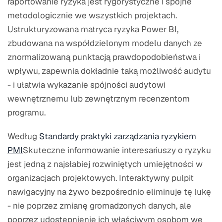
raportowanie ryzyka jest rygorystyczne i spójne
metodologicznie we wszystkich projektach.
Ustrukturyzowana matryca ryzyka Power BI,
zbudowana na współdzielonym modelu danych ze
znormalizowaną punktacją prawdopodobieństwa i
wpływu, zapewnia dokładnie taką możliwość audytu
- i ułatwia wykazanie spójności audytowi
wewnętrznemu lub zewnętrznym recenzentom
programu.
Według
Standardy praktyki zarządzania ryzykiem
PMI
Skuteczne informowanie interesariuszy o ryzyku
jest jedną z najsłabiej rozwiniętych umiejętności w
organizacjach projektowych. Interaktywny pulpit
nawigacyjny na żywo bezpośrednio eliminuje tę lukę
- nie poprzez zmianę gromadzonych danych, ale
poprzez udostępnienie ich właściwym osobom we