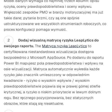
Model danych wymaga co najmniej trzech kolumn: opisu
ryzyka, oceny prawdopodobieństwa i oceny wpływu.
Większość zespołów PMO w branży motoryzacyjnej ma już
takie dane; pytanie brzmi, czy są one spójnie
ustrukturyzowane we wszystkich strumieniach roboczych, co
proces konfiguracji pomaga wymusić.
Dodaj wizualną matrycę ryzyka LeapLytics do
swojego raportu.
The
Matryca ryzyka LeapLytics
to
certyfikowana niestandardowa wizualizacja dostępna
bezpośrednio z Microsoft AppSource. Po dodaniu do raportu
Power BI mapujesz pola prawdopodobieństwa i wpływu na
osie wizualizacji. Matryca automatycznie wykreśla każde
ryzyko jako znacznik umieszczony w odpowiednim
kwadrancie - ryzyko o wysokim wpływie / wysokim
prawdopodobieństwie pojawia się w prawej górnej strefie
krytycznej, a ryzyko o niskim priorytecie w lewym dolnym
rogu. Bez ręcznego pozycjonowania, bez statycznych
obrazów, które stają się nieaktualne.