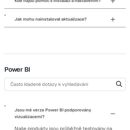
Kde najdu pomoc s instalací a nastavením?
Jak mohu nainstalovat aktualizace?
Power BI
Search through FAQ items. Results will update as you type.
Jsou mé verze Power BI podporovány
vizualizacemi?
Naše produkty jsou průběžně testovány na