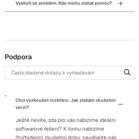
Vyskytl se problém. Kde mohu získat pomoc?
Podpora
Search through FAQ items. Results will update as you type.
Chci vyzkoušet rozšíření. Jak získám zkušební
verzi?
Ještě nevíte, zda pro vás nabízíme ideální
softwarové řešení? K tomu nabízíme
čtyřtýdenní zkušební dobu, neváhejte nás