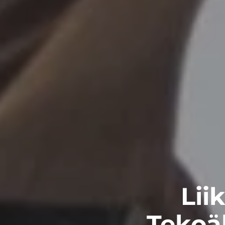
Lii
Tekoä