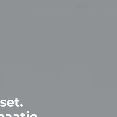
set.
aatio.