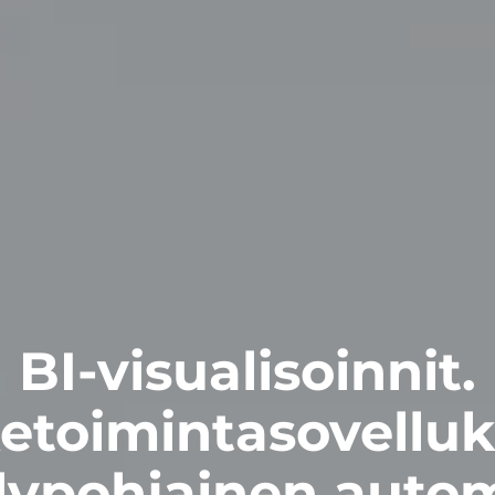
BI-visualisoinnit.
ketoimintasovelluk
lypohjainen autom