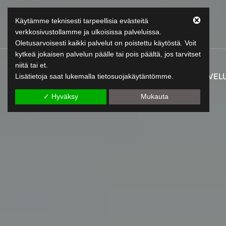
Käytämme teknisesti tarpeellisia evästeitä
verkkosivustollamme ja ulkoisissa palveluissa.
Oletusarvoisesti kaikki palvelut on poistettu käytöstä. Voit
kytkeä jokaisen palvelun päälle tai pois päältä, jos tarvitset
niitä tai et.
LeapLytics
PALVEL
Lisätietoja saat lukemalla tietosuojakäytäntömme.
Leap-raportointiratkaisut
✓ Hyväksy
Mukauta