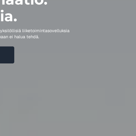
ia.
yksilöllisiä liiketoimintasovelluksia
kaan ei halua tehdä.