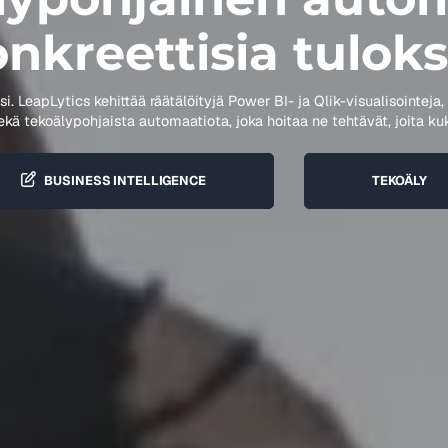
nkreettisia tuloks
i. LeapLytics kehittää räätälöityjä Power BI- ja Qlik-visualisointeja, 
ekä tekoälypohjaista automaatiota, joka hoitaa ne tehtävät, joita ku
BUSINESS INTELLIGENCE
TEKOÄLY