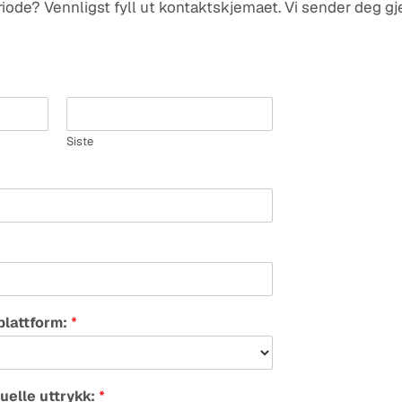
ode? Vennligst fyll ut kontaktskjemaet. Vi sender deg gje
Siste
plattform:
*
suelle uttrykk:
*