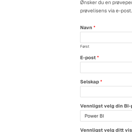
Ønsker du en prøveperi
prøvelisens via e-post.
Navn
*
Først
E-post
*
Selskap
*
Vennligst velg din BI-
Vennligst velg ditt vi