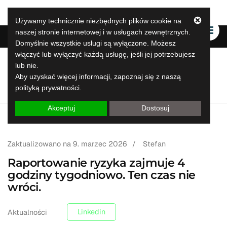
Używamy technicznie niezbędnych plików cookie na
naszej stronie internetowej i w usługach zewnętrznych.
Domyślnie wszystkie usługi są wyłączone. Możesz
włączyć lub wyłączyć każdą usługę, jeśli jej potrzebujesz
lub nie.
LeapLytics
Aby uzyskać więcej informacji, zapoznaj się z naszą
Rozwiązania do raportowania skoków
polityką prywatności.
Akceptuj
Dostosuj
Zaktualizowano na
9. marzec 2026
/
Stefan
Raportowanie ryzyka zajmuje 4
godziny tygodniowo. Ten czas nie
wróci.
Linkedin
Aktualności