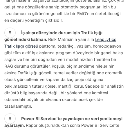
hangi risklerin başarıyla azaltıldığını gösterebilirsiniz. Çok yıllı
geliştirme döngülerine sahip otomotiv programları için bu
uzunlamasına görünüm genellikle bir PMO'nun üretebileceği
en değerli yönetişim çıktısıdır.
İş akışı düzeyinde durum için Trafik Işığı
görselindeki katman.
Risk Matrisinin yanı sıra
LeapLytics
Trafik Işığı görseli
platform, tedarikçi, yazılım, homologasyon
gibi tüm aktif iş akışlarına program düzeyinde bir genel bakış
sağlar ve her biri doğrudan veri modelinizden türetilen bir
RAG durumu görüntüler. Koşullu biçimlendirme hilelerinin
aksine Trafik Işığı görseli, temel veriler değiştiğinde otomatik
olarak güncellenir ve kapsamda kaç proje olduğuna
bakılmaksızın tutarlı görsel mantığı korur. Sadece bir analistin
dizüstü bilgisayarında değil, bir yönlendirme komitesi
odasındaki büyük bir ekranda okunabilecek şekilde
tasarlanmıştır.
Power BI Service'te yayınlayın ve veri yenilemeyi
ayarlayın.
Rapor oluşturulduktan sonra Power BI Service'te