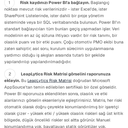
Risk kaydınızı Power BI'a bağlayın.
Başlangıç
noktası mevcut risk verilerinizdir - ister Excel'de, ister
SharePoint Listelerinde, ister dahili bir proje yönetim
sisteminde veya bir SQL veritabanında bulunsun. Power BI'ın
standart bağlayıcıları tüm bunları geçiş yapmadan işler. Veri
modelinin en az üç sütuna ihtiyacı vardır: bir risk tanımı, bir
olasılık puanı ve bir etki puanı. Çoğu otomotiv PMO ekibi buna
zaten sahiptir; asıl soru, kurulum sürecinin uygulanmasına
yardımcı olduğu iş akışları arasında tutarlı bir şekilde
yapılandırılıp yapılandırılmadığıdır.
LeapLytics Risk Matrisi görselini raporunuza
ekleyin.
Bu
LeapLytics Risk Matrisi
doğrudan Microsoft
AppSource'tan temin edilebilen sertifikalı bir özel görseldir.
Power BI raporunuza eklendikten sonra, olasılık ve etki
alanlarınızı görselin eksenleriyle eşleştirirsiniz. Matris, her riski
otomatik olarak doğru çeyrekte konumlandırılmış bir işaretçi
olarak çizer - yüksek etki / yüksek olasılık riskleri sağ üst kritik
bölgede, düşük öncelikli riskler sol altta görünür. Manuel
konumlandırma yok, bayatlayan statik görüntüler yok.