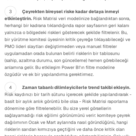
Çeyrekten bireysel riske kadar detaya inmeyi
etkinleştirin.
Risk Matrisi veri modelinize bağlandıktan sonra,
herhangi bir kadrana tıklandığında rapor sayfasının geri kalanı
yalnızca o bölgedeki riskleri gösterecek şekilde filtrelenir. Bu,
bir yürütme komitesi üyesinin kritik çeyreğe tıklayabileceği ve
PMO lideri slaytları değiştirmeden veya manuel filtreler
uygulamadan orada bulunan belirli risklerin bir tablosunu
(sahip, azaltma durumu, son güncelleme) hemen görebileceği
anlamına gelir. Bu etkileşim Power BI'ın filtre modeline
özgüdür ve ek bir yapılandırma gerektirmez.
Zaman tabanlı dilimleyicilerle trend takibi ekleyin.
Risk kaydınızı bir tarih sütunu içerecek şekilde yapılandırarak -
basit bir aylık anlık görüntü bile olsa - Risk Matrisi raporlama
dönemine göre filtrelenebilir. Bu size yerel görsellerin
sağlayamadığı risk eğilimi görünümünü verir: komiteye çeyrek
dağılımının Ocak ve Mart aylarında nasıl göründüğünü, hangi
risklerin sarıdan kırmızıya geçtiğini ve daha önce kritik olan