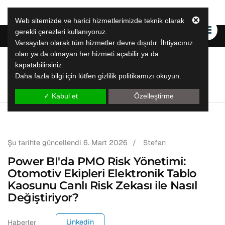
Web sitemizde ve harici hizmetlerimizde teknik olarak
gerekli çerezleri kullanıyoruz.
Varsayılan olarak tüm hizmetler devre dışıdır. İhtiyacınız
olan ya da olmayan her hizmeti açabilir ya da
kapatabilirsiniz.
LeapLytics
Daha fazla bilgi için lütfen gizlilik politikamızı okuyun.
leap raporlama çözümleri̇
✓ Kabul et
Özelleştirme
Şu tarihte güncellendi
6. Mart 2026
/
Stefan
Power BI'da PMO Risk Yönetimi:
Otomotiv Ekipleri Elektronik Tablo
Kaosunu Canlı Risk Zekası ile Nasıl
Değiştiriyor?
Linkedin
Haberler