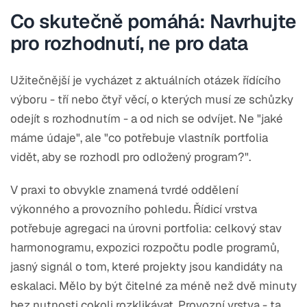
Co skutečně pomáhá: Navrhujte
pro rozhodnutí, ne pro data
Užitečnější je vycházet z aktuálních otázek řídícího
výboru - tří nebo čtyř věcí, o kterých musí ze schůzky
odejít s rozhodnutím - a od nich se odvíjet. Ne "jaké
máme údaje", ale "co potřebuje vlastník portfolia
vidět, aby se rozhodl pro odložený program?".
V praxi to obvykle znamená tvrdé oddělení
výkonného a provozního pohledu. Řídicí vrstva
potřebuje agregaci na úrovni portfolia: celkový stav
harmonogramu, expozici rozpočtu podle programů,
jasný signál o tom, které projekty jsou kandidáty na
eskalaci. Mělo by být čitelné za méně než dvě minuty
bez nutnosti cokoli rozklikávat. Provozní vrstva - ta,