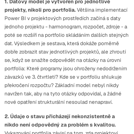
1. Datový model je vytvořen pro jednotlivé
projekty, nikoli pro portfolia.
Většina implementací
Power BI v projektových prostředích začíná s daty
jednoho projektu - harmonogram, rozpočet, zdroje - a
poté se rozšíří na portfolio skládáním dalších stejných
dat. Výsledkem je sestava, která dokáže poměrně
dobře zobrazit stav jednotlivých projektů, ale zhroutí
se, když se snažíte odpovědět na otázky na úrovni
portfolia: Které programy jsou ohroženy nedodržením
závazků ve 3. čtvrtletí? Kde se v portfoliu shlukuje
překročení rozpočtu? Základní model nebyl nikdy
navržen tak, aby na tyto otázky odpovídal, a žádné
nové opatření strukturální nesoulad nenapraví.
2. Údaje o stavu přicházejí nekonzistentně a
nikdo není odpovědný za problém s kvalitou.
Vykazování portfolia závisí na tom, zda projektoví