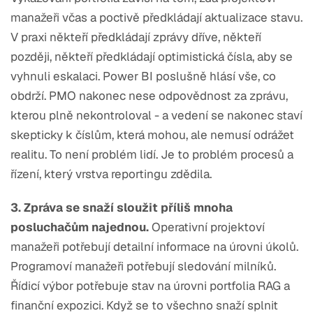
manažeři včas a poctivě předkládají aktualizace stavu.
V praxi někteří předkládají zprávy dříve, někteří
později, někteří předkládají optimistická čísla, aby se
vyhnuli eskalaci. Power BI poslušně hlásí vše, co
obdrží. PMO nakonec nese odpovědnost za zprávu,
kterou plně nekontroloval - a vedení se nakonec staví
skepticky k číslům, která mohou, ale nemusí odrážet
realitu. To není problém lidí. Je to problém procesů a
řízení, který vrstva reportingu zdědila.
3. Zpráva se snaží sloužit příliš mnoha
posluchačům najednou.
Operativní projektoví
manažeři potřebují detailní informace na úrovni úkolů.
Programoví manažeři potřebují sledování milníků.
Řídicí výbor potřebuje stav na úrovni portfolia RAG a
finanční expozici. Když se to všechno snaží splnit