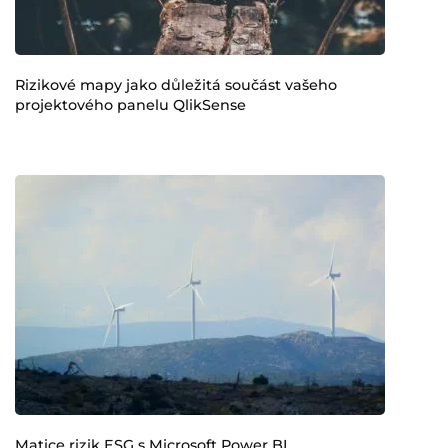
Rizikové mapy jako důležitá součást vašeho
projektového panelu QlikSense
Matice rizik ESG s Microsoft Power BI