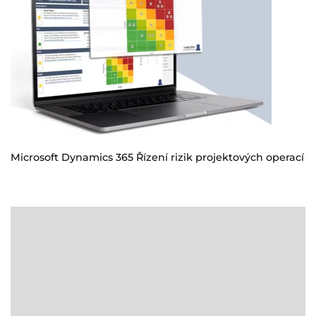
Microsoft Dynamics 365 Řízení rizik projektových operací