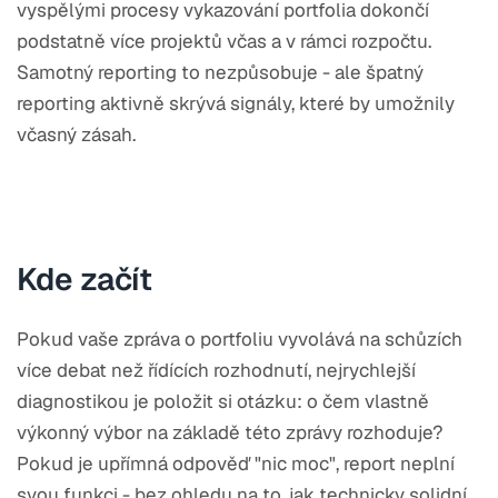
vyspělými procesy vykazování portfolia dokončí
podstatně více projektů včas a v rámci rozpočtu.
Samotný reporting to nezpůsobuje - ale špatný
reporting aktivně skrývá signály, které by umožnily
včasný zásah.
Kde začít
Pokud vaše zpráva o portfoliu vyvolává na schůzích
více debat než řídících rozhodnutí, nejrychlejší
diagnostikou je položit si otázku: o čem vlastně
výkonný výbor na základě této zprávy rozhoduje?
Pokud je upřímná odpověď "nic moc", report neplní
svou funkci - bez ohledu na to, jak technicky solidní