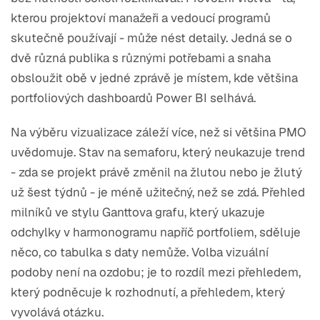
kterou projektoví manažeři a vedoucí programů
skutečně používají - může nést detaily. Jedná se o
dvě různá publika s různými potřebami a snaha
obsloužit obě v jedné zprávě je místem, kde většina
portfoliových dashboardů Power BI selhává.
Na výběru vizualizace záleží více, než si většina PMO
uvědomuje. Stav na semaforu, který neukazuje trend
- zda se projekt právě změnil na žlutou nebo je žlutý
už šest týdnů - je méně užitečný, než se zdá. Přehled
milníků ve stylu Ganttova grafu, který ukazuje
odchylky v harmonogramu napříč portfoliem, sděluje
něco, co tabulka s daty nemůže. Volba vizuální
podoby není na ozdobu; je to rozdíl mezi přehledem,
který podněcuje k rozhodnutí, a přehledem, který
vyvolává otázku.