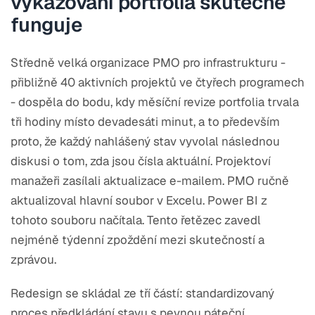
vykazování portfolia skutečně
funguje
Středně velká organizace PMO pro infrastrukturu -
přibližně 40 aktivních projektů ve čtyřech programech
- dospěla do bodu, kdy měsíční revize portfolia trvala
tři hodiny místo devadesáti minut, a to především
proto, že každý nahlášený stav vyvolal následnou
diskusi o tom, zda jsou čísla aktuální. Projektoví
manažeři zasílali aktualizace e-mailem. PMO ručně
aktualizoval hlavní soubor v Excelu. Power BI z
tohoto souboru načítala. Tento řetězec zavedl
nejméně týdenní zpoždění mezi skutečností a
zprávou.
Redesign se skládal ze tří částí: standardizovaný
proces předkládání stavu s pevnou páteční