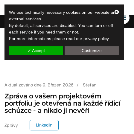
We use technically necessary cookies on our website and
external services.
By default, all services are disabled. You can turn or off
each service if you need them or not.
For more informations please read our privacy policy.
LeapLytics
řešení skokového vykazování
✓ Accept
Customize
Aktualizováno dne
9. Březen 2026
/
Stefan
Zpráva o vašem projektovém
portfoliu je otevřená na každé řídicí
schůzce - a nikdo jí nevěří
Linkedin
Zprávy