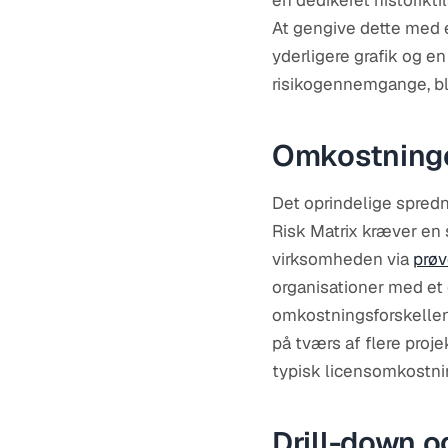
en dedikeret historikti
At gengive dette med 
yderligere grafik og e
risikogennemgange, bliv
Omkostning
Det oprindelige spred
Risk Matrix kræver en s
virksomheden via
prøv
organisationer med et e
omkostningsforskellen 
på tværs af flere proj
typisk licensomkostnin
Drill-down og