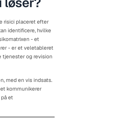
i løser?
isici placeret efter
n identificere, hvilke
ikomatrixen - et
rer - er et veletableret
e tjenester og revision
n, med en vis indsats.
atet kommunikerer
 på et