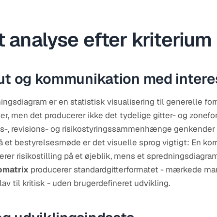
t analyse efter kriterium
put og kommunikation med intere
ngsdiagram er en statistisk visualisering til generelle for
ser, men det producerer ikke det tydelige gitter- og zonef
es-, revisions- og risikostyringssammenhænge genkender s
å et bestyrelsesmøde er det visuelle sprog vigtigt: En korr
rer risikostilling på et øjeblik, mens et spredningsdiagra
omatrix
producerer standardgitterformatet - mærkede mark
av til kritisk - uden brugerdefineret udvikling.