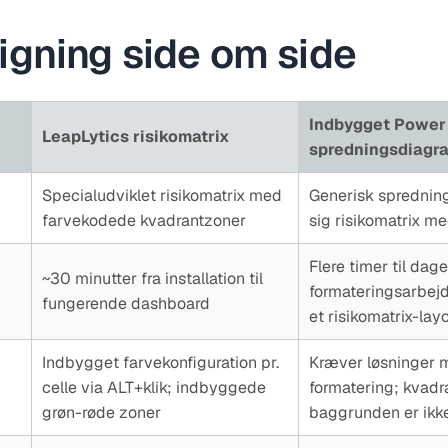
gning side om side
Indbygget Power 
LeapLytics risikomatrix
spredningsdiagr
Specialudviklet risikomatrix med
Generisk sprednin
farvekodede kvadrantzoner
sig risikomatrix m
Flere timer til da
~30 minutter fra installation til
formateringsarbejd
fungerende dashboard
et risikomatrix-lay
Indbygget farvekonfiguration pr.
Kræver løsninger 
celle via ALT+klik; indbyggede
formatering; kvadr
grøn-røde zoner
baggrunden er ikke