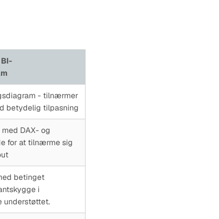
BI-
am
gsdiagram - tilnærmer
ed betydelig tilpasning
ge med DAX- og
e for at tilnærme sig
out
med betinget
antskygge i
 understøttet.