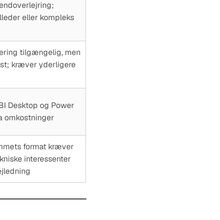
endoverlejring;
lleder eller kompleks
rering tilgængelig, men
st; kræver yderligere
 BI Desktop og Power
ra omkostninger
mmets format kræver
ekniske interessenter
ejledning