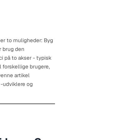
 der to muligheder: Byg
r brug den
ci på to akser - typisk
 forskellige brugere,
enne artikel
I-udviklere og