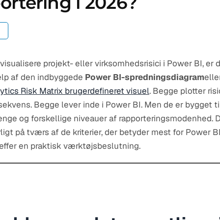
ortering i 2026?
 visualisere projekt- eller virksomhedsrisici i Power BI, er
jælp af den indbyggede
Power BI-spredningsdiagram
elle
tics Risk Matrix brugerdefineret visuel
. Begge plotter risi
kvens. Begge lever inde i Power BI. Men de er bygget til
ge og forskellige niveauer af rapporteringsmodenhed. D
t på tværs af de kriterier, der betyder mest for Power B
æffer en praktisk værktøjsbeslutning.