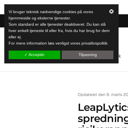
Vi bruger teknisk nødvendige cookies på vores
hjemmeside og eksterne tjenester.
Som standard er alle tjenester deaktiveret. Du kan slå
hver enkelt tjeneste til eller fra, hvis du har brug for dem
eller ej.
LeapLytics
For mere information læs venligst vores privatlivspolitik.
Leap-rapporteringsløsninger
✓ Acceptér
Tilpasning
SERVICEYDELSER
Opdateret den
9. marts 2
LeapLytics
spredning