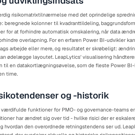
g udviklingsindsats
rdig risikomatrixtilnærmelse med det oprindelige spredn
: beregnede kolonner til kvadranttildeling, baggrundsform
er for at forhindre automatisk omskalering, når data ændre
forhindre overlapning. For en erfaren Power BI-udvikler kan
ags arbejde eller mere, og resultatet er skrøbeligt: ændri
kan ødelægge layoutet. LeapLytics' visualisering håndterer 
 til en datakortlægningsøvelse, som de fleste Power BI
en time.
isikotendenser og -historik
k værdifulde funktioner for PMO- og governance-teams er
tioner har ændret sig over tid - hvilke risici der er eskalere
g hvordan den overordnede retningstendens ser ud. LeapL