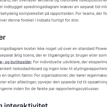
lstand, der overlejrer aktuelle og historiske risikoposition
et indbygget spredningsdiagram kræver en separat tid-in
n betydelig kompleksitet på rapportsiden. For teams, der 
er denne forskel i indsats hurtigt for stor.
er
ningsdiagram koster ikke noget ud over en standard Power
eparat årlig licens, der er tilgængelig pr. bruger eller som
e- og butikssider
. For individuelle udviklere, der eksperime
nkelt risikodashboard og ingen krav til styringsrapporteri
en legitim faktor. For organisationer, der kører regelmæss
ekter eller afdelinger, opvejer den sparede tid til opsætni
gerne inden for de første par rapporteringscyklusser.
 interaktivitet