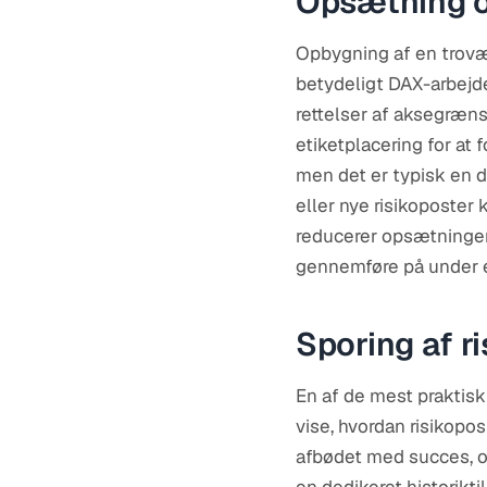
Opsætning o
Opbygning af en trovæ
betydeligt DAX-arbejde
rettelser af aksegræns
etiketplacering for at 
men det er typisk en d
eller nye risikoposter 
reducerer opsætningen
gennemføre på under 
Sporing af r
En af de mest praktis
vise, hvordan risikoposi
afbødet med succes, o