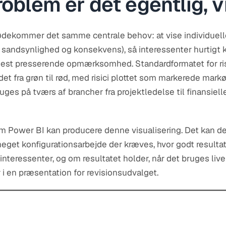
roblem er det egentlig, v
ekommer det samme centrale behov: at vise individuelle r
 sandsynlighed og konsekvens), så interessenter hurtigt ka
 mest presserende opmærksomhed. Standardformatet for ris
det fra grøn til rød, med risici plottet som markerede markø
uges på tværs af brancher fra projektledelse til finansiell
m Power BI kan producere denne visualisering. Det kan de
meget konfigurationsarbejde der kræves, hvor godt result
e interessenter, og om resultatet holder, når det bruges live
i en præsentation for revisionsudvalget.