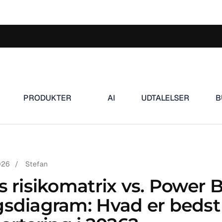
PRODUKTER
AI
UDTALELSER
B
026
/
Stefan
 risikomatrix vs. Power B
sdiagram: Hvad er bedst 