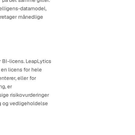
er på det samme gitter.
telligens-datamodel,
foretager månedlige
 BI-licens. LeapLytics
 en licens for hele
nterer, eller for
ng, er
ige risikovurderinger
ng og vedligeholdelse