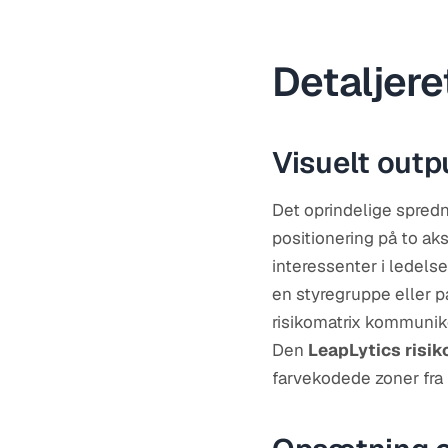
Detaljere
Visuelt out
Det oprindelige spredni
positionering på to ak
interessenter i ledels
en styregruppe eller p
risikomatrix kommunike
Den
LeapLytics risik
farvekodede zoner fra l