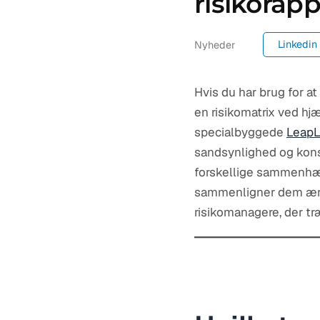
risikorapp
Linkedin
Nyheder
Hvis du har brug for at
en risikomatrix ved h
specialbyggede
LeapLy
sandsynlighed og konse
forskellige sammenhæn
sammenligner dem ærlig
risikomanagere, der tr