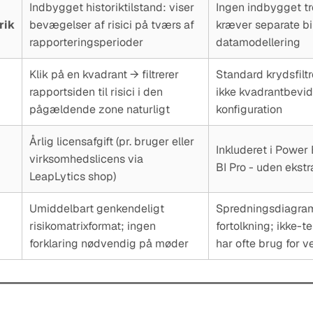
Indbygget historiktilstand: viser
Ingen indbygget tr
rik
bevægelser af risici på tværs af
kræver separate bi
rapporteringsperioder
datamodellering
Klik på en kvadrant → filtrerer
Standard krydsfilt
rapportsiden til risici i den
ikke kvadrantbevid
pågældende zone naturligt
konfiguration
Årlig licensafgift (pr. bruger eller
Inkluderet i Power
virksomhedslicens via
BI Pro - uden ekst
LeapLytics shop)
Umiddelbart genkendeligt
Spredningsdiagra
risikomatrixformat; ingen
fortolkning; ikke-t
forklaring nødvendig på møder
har ofte brug for v