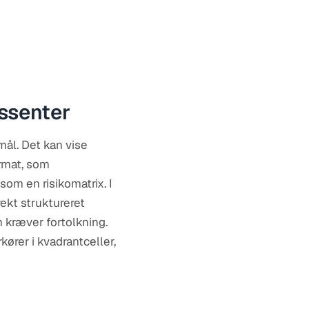
ssenter
mål. Det kan vise
ormat, som
om en risikomatrix. I
ekt struktureret
m kræver fortolkning.
ører i kvadrantceller,