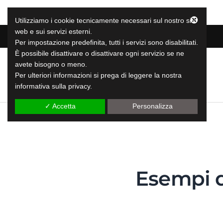
Utilizziamo i cookie tecnicamente necessari sul nostro sito
web e sui servizi esterni.
Per impostazione predefinita, tutti i servizi sono disabilitati.
È possibile disattivare o disattivare ogni servizio se ne
avete bisogno o meno.
LeapLytics
SERVIZI
Per ulteriori informazioni si prega di leggere la nostra
Soluzioni di reporting leap
informativa sulla privacy.
✓ Accetta
Personalizza
Esempi d