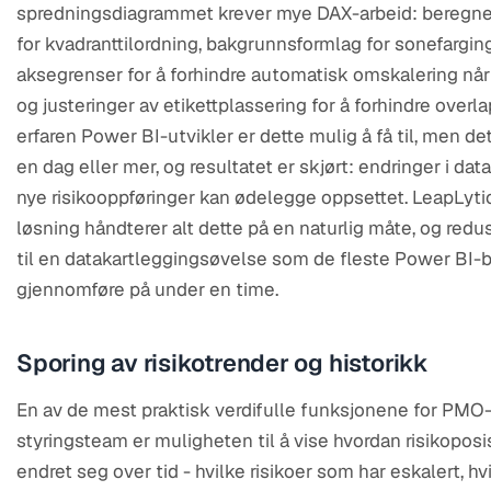
spredningsdiagrammet krever mye DAX-arbeid: beregn
for kvadranttilordning, bakgrunnsformlag for sonefarging
aksegrenser for å forhindre automatisk omskalering når
og justeringer av etikettplassering for å forhindre overla
erfaren Power BI-utvikler er dette mulig å få til, men det
en dag eller mer, og resultatet er skjørt: endringer i da
nye risikooppføringer kan ødelegge oppsettet. LeapLytic
løsning håndterer alt dette på en naturlig måte, og redu
til en datakartleggingsøvelse som de fleste Power BI-
gjennomføre på under en time.
Sporing av risikotrender og historikk
En av de mest praktisk verdifulle funksjonene for PMO
styringsteam er muligheten til å vise hvordan risikopos
endret seg over tid - hvilke risikoer som har eskalert, h