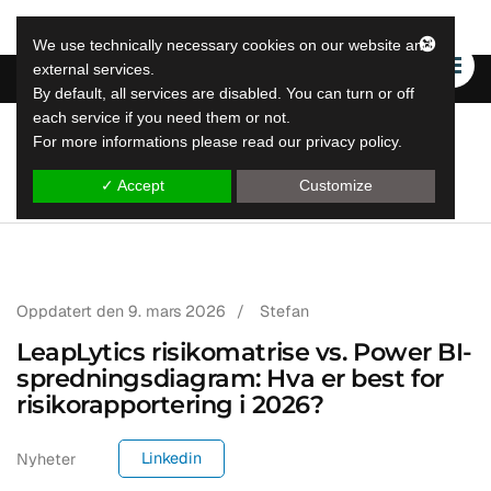
We use technically necessary cookies on our website and
external services.
By default, all services are disabled. You can turn or off
each service if you need them or not.
For more informations please read our privacy policy.
LeapLytics
Leap Reporting Solutions
✓ Accept
Customize
Oppdatert den
9. mars 2026
/
Stefan
LeapLytics risikomatrise vs. Power BI-
spredningsdiagram: Hva er best for
risikorapportering i 2026?
Linkedin
Nyheter