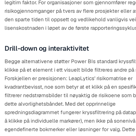
legitim faktor. For organisasjoner som gjennomfører re
risikogjennomganger på tvers av flere prosjekter eller av
den sparte tiden til oppsett og vedlikehold vanligvis ve
lisenskostnaden i løpet av de første rapporteringssyklu
Drill-down og interaktivitet
Begge alternativene støtter Power BIs standard kryssfilt
klikke på et element i ett visuelt bilde filtreres andre på
Forskjellen er presisjonen: LeapLytics' risikomatrise er
kvadrantbevisst, noe som betyr at et klikk på en spesifi
filtrerer nedstrømsbilder til nøyaktig de risikoene som b
dette alvorlighetsbåndet. Med det opprinnelige
spredningsdiagrammet fungerer kryssfiltrering på data
å klikke på individuelle markører), men ikke på soneniv
egendefinerte bokmerker eller løsninger for valg. Dette 