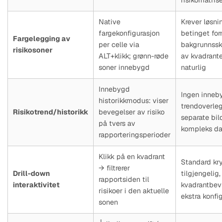
risikomatris
Native
Krever løsni
fargekonfigurasjon
betinget for
Fargelegging av
per celle via
bakgrunnss
risikosoner
ALT+klikk; grønn-røde
av kvadrante
soner innebygd
naturlig
Innebygd
Ingen inneb
historikkmodus: viser
trendoverleg
Risikotrend/historikk
bevegelser av risiko
separate bild
på tvers av
kompleks da
rapporteringsperioder
Klikk på en kvadrant
Standard krys
→ filtrerer
Drill-down
tilgjengelig
rapportsiden til
interaktivitet
kvadrantbevi
risikoer i den aktuelle
ekstra konfi
sonen