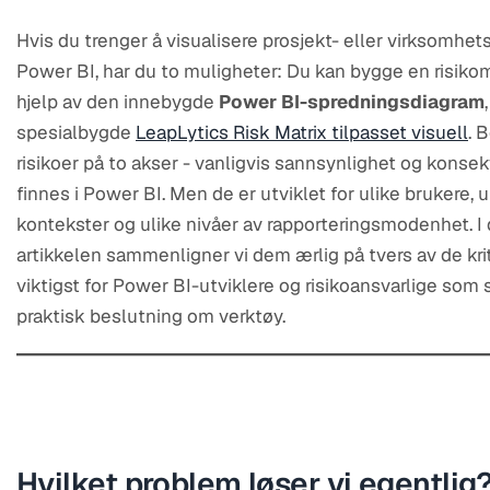
Hvis du trenger å visualisere prosjekt- eller virksomhetsr
Power BI, har du to muligheter: Du kan bygge en risiko
hjelp av den innebygde
Power BI-spredningsdiagram
spesialbygde
LeapLytics Risk Matrix tilpasset visuell
. 
risikoer på to akser - vanligvis sannsynlighet og kons
finnes i Power BI. Men de er utviklet for ulike brukere, u
kontekster og ulike nivåer av rapporteringsmodenhet. I
artikkelen sammenligner vi dem ærlig på tvers av de kri
viktigst for Power BI-utviklere og risikoansvarlige som 
praktisk beslutning om verktøy.
Hvilket problem løser vi egentlig