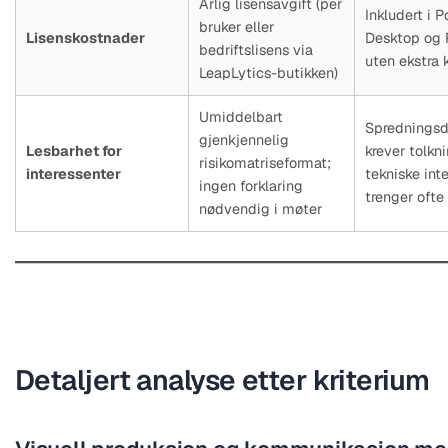
Årlig lisensavgift (per
Inkludert i 
bruker eller
Lisenskostnader
Desktop og 
bedriftslisens via
uten ekstra 
LeapLytics-butikken)
Umiddelbart
Spredningsd
gjenkjennelig
Lesbarhet for
krever tolkni
risikomatriseformat;
interessenter
tekniske int
ingen forklaring
trenger ofte
nødvendig i møter
Detaljert analyse etter kriterium