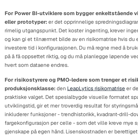
For Power BI-utviklere som bygger enkeltstående vi
eller prototyper:
er det opprinnelige spredningsdiagr
rimelig utgangspunkt. Det koster ingenting, krever ingen
og kan gi et tilnærmet bilde av en risikomatrise hvis du er 
investere tid i konfigurasjonen. Du må regne med å bruk
på å få oppsettet riktig, og du må planlegge løpende ve
hvert som dataene endres.
For risikostyrere og PMO-ledere som trenger et ris
produksjonsklasse:
den
LeapLytics risikomatrise
er d
praktiske valget. Det spesialbygde visuelle formatet sp
utviklingstid, gir et mer troverdig resultat for styrings
inkluderer funksjoner - trendhistorikk, kvadrant-drill-do
fargekonfigurasjon per celle - som det ville kreve mye s
gjenskape på egen hånd. Lisenskostnaden er berettiget