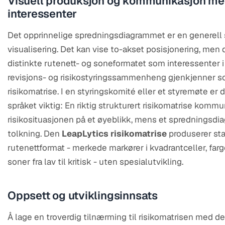
Visuell produksjon og kommunikasjon m
interessenter
Det opprinnelige spredningsdiagrammet er en generell s
visualisering. Det kan vise to-akset posisjonering, men d
distinkte rutenett- og soneformatet som interessenter i 
revisjons- og risikostyringssammenheng gjenkjenner 
risikomatrise. I en styringskomité eller et styremøte er d
språket viktig: En riktig strukturert risikomatrise kommu
risikosituasjonen på et øyeblikk, mens et spredningsdi
tolkning. Den
LeapLytics risikomatrise
produserer st
rutenettformat - merkede markører i kvadrantceller, fa
soner fra lav til kritisk - uten spesialutvikling.
Oppsett og utviklingsinnsats
Å lage en troverdig tilnærming til risikomatrisen med d