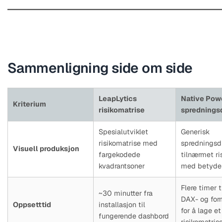
Sammenligning side om side
LeapLytics
Native Powe
Kriterium
risikomatrise
sprednings
Spesialutviklet
Generisk
risikomatrise med
spredningsd
Visuell produksjon
fargekodede
tilnærmet ri
kvadrantsoner
med betydel
Flere timer 
~30 minutter fra
DAX- og for
Oppsetttid
installasjon til
for å lage e
fungerende dashbord