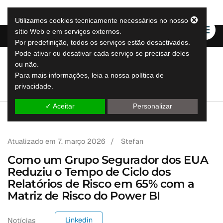
Utilizamos cookies tecnicamente necessários no nosso
sítio Web e em serviços externos.
Por predefinição, todos os serviços estão desactivados.
Pode ativar ou desativar cada serviço se precisar deles
ou não.
LeapLytics
Para mais informações, leia a nossa política de
soluções de reporting leap
privacidade.
✓ Aceitar
Personalizar
Atualizado em
7. março 2026
/
Stefan
Como um Grupo Segurador dos EUA
Reduziu o Tempo de Ciclo dos
Relatórios de Risco em 65% com a
Matriz de Risco do Power BI
Linkedin
Notícias