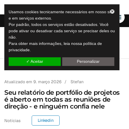
Usamos cookies tecnicamente necessários em nosso site
e em serviços externos.
Por padrão, todos os serviços estão desativados. Você
pode ativar ou desativar cada serviço se precisar deles ou
não.
LeapLytics
Para obter mais informações, leia nossa política de
soluções de relatórios de salto
privacidade.
✓ Aceitar
Personalizar
Atualizado em
9. março 2026
/
Stefan
Seu relatório de portfólio de projetos
é aberto em todas as reuniões de
direção - e ninguém confia nele
Linkedin
Notícias