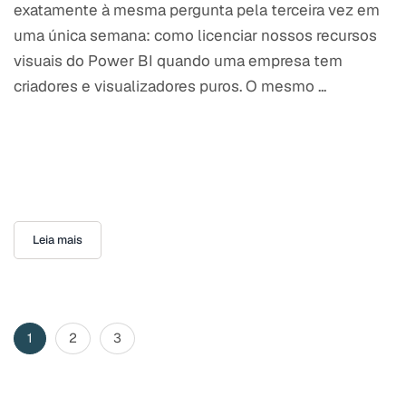
exatamente à mesma pergunta pela terceira vez em
uma única semana: como licenciar nossos recursos
visuais do Power BI quando uma empresa tem
criadores e visualizadores puros. O mesmo ...
Leia mais
Paginação
Página
Página
Página
1
2
3
de