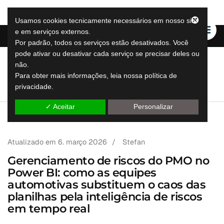
Usamos cookies tecnicamente necessários em nosso site
e em serviços externos.
Por padrão, todos os serviços estão desativados. Você
pode ativar ou desativar cada serviço se precisar deles ou
não.
LeapLytics
Para obter mais informações, leia nossa política de
soluções de relatórios de salto
privacidade.
✓ Aceitar
Personalizar
Atualizado em
6. março 2026
/
Stefan
Gerenciamento de riscos do PMO no
Power BI: como as equipes
automotivas substituem o caos das
planilhas pela inteligência de riscos
em tempo real