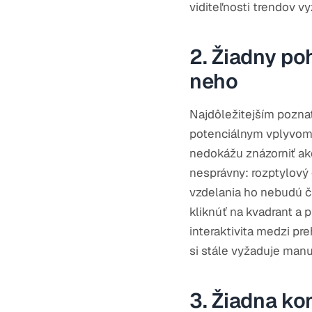
viditeľnosti trendov vy
2. Žiadny po
neho
Najdôležitejším poznat
potenciálnym vplyvom. 
nedokážu znázorniť ako 
nesprávny: rozptylový 
vzdelania ho nebudú čí
kliknúť na kvadrant a 
interaktivita medzi pr
si stále vyžaduje manuá
3. Žiadna ko