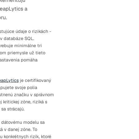
plementujú
eapLytics a
ru.
ujúce údaje o rizikách -
 v databáze SQL.
rebuje minimálne tri
vom priemysle už tieto
 nastavenia pomáha
eapLytics
je certifikovaný
pujete svoje polia
iestnenú značku v správnom
ritickej zóne, riziká s
 sa strácajú.
 k dátovému modelu sa
ká v danej zóne. To
 konkrétnych rizík, ktoré