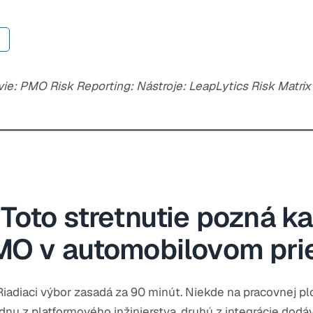
ie: PMO Risk Reporting: Nástroje: LeapLytics Risk Matrix +
Toto stretnutie pozná k
MO v automobilovom pri
Riadiaci výbor zasadá za 90 minút. Niekde na pracovnej pl
 jednu z platformového inžinierstva, druhú z integrácie dodáv