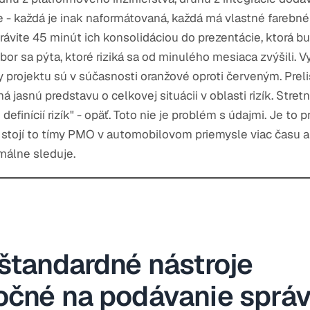
 - každá je inak naformátovaná, každá má vlastné farebné
trávite 45 minút ich konsolidáciou do prezentácie, ktorá b
or sa pýta, ktoré riziká sa od minulého mesiaca zvýšili. V
 projektu sú v súčasnosti oranžové oproti červeným. Prelis
 jasnú predstavu o celkovej situácii v oblasti rizík. Stret
efinícií rizík" - opäť. Toto nie je problém s údajmi. Je to 
stojí to tímy PMO v automobilovom priemysle viac času a
rmálne sleduje.
štandardné nástroje
očné na podávanie správ