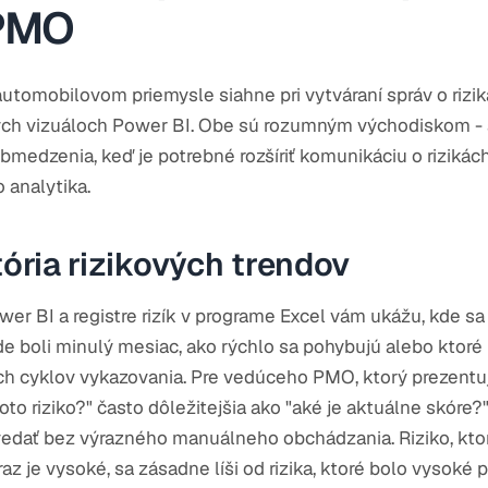
 PMO
tomobilovom priemysle siahne pri vytváraní správ o rizik
nych vizuáloch Power BI. Obe sú rozumným východiskom - 
bmedzenia, keď je potrebné rozšíriť komunikáciu o riziká
 analytika.
tória rizikových trendov
er BI a registre rizík v programe Excel vám ukážu, kde sa
e boli minulý mesiac, ako rýchlo sa pohybujú alebo ktoré 
ch cyklov vykazovania. Pre vedúceho PMO, ktorý prezentu
toto riziko?" často dôležitejšia ako "aké je aktuálne skóre?"
dať bez výrazného manuálneho obchádzania. Riziko, ktor
z je vysoké, sa zásadne líši od rizika, ktoré bolo vysoké 