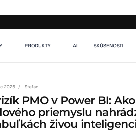
Y
PRODUKTY
AI
SKÚSENOSTI
ec 2026
/
Stefan
rizík PMO v Power BI: Ako
lového priemyslu nahrád
abuľkách živou inteligenc