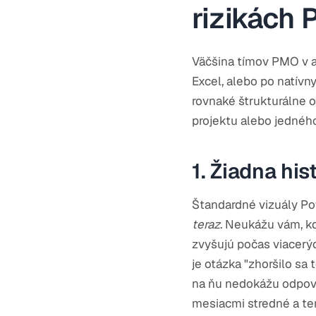
rizikách
Väčšina tímov PMO v au
Excel, alebo po natív
rovnaké štrukturálne o
projektu alebo jedného
1. Žiadna his
Štandardné vizuály Pow
teraz
. Neukážu vám, kd
zvyšujú počas viacerý
je otázka "zhoršilo sa 
na ňu nedokážu odpove
mesiacmi stredné a tera