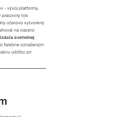
 - vývoj platformy,
ý pracovný tok
adny účelovo vytvorený
ahoval na viacero
izácia svetelnej
bo farebne označeným
álnu údržbu pri
om