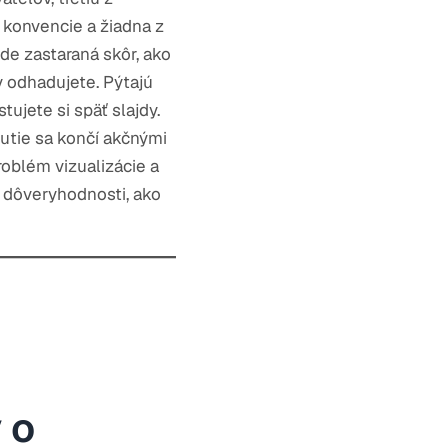
 konvencie a žiadna z
ude zastaraná skôr, ako
y odhadujete. Pýtajú
tujete si späť slajdy.
nutie sa končí akčnými
problém vizualizácie a
 dôveryhodnosti, ako
 o