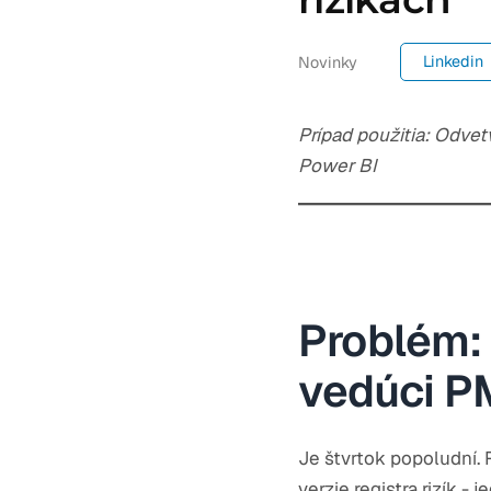
Linkedin
Novinky
Prípad použitia: Odvetv
Power BI
Problém: 
vedúci P
Je štvrtok popoludní. 
verzie registra rizík -