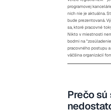
programovej kancelárie
nich nie je aktuálna. S
bude prezentovaná. Výb
sa, ktoré pracovné toky
Nikto v miestnosti nemá
bodmi na "zosúladenie d
pracovného postupu a 
väčšina organizácií fo
Prečo sú 
nedostat