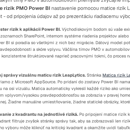
, akým tímy PMO v automobilovom priemysle zvyčajne im
e rizík PMO Power BI
nastavenie pomocou matice rizík L
ght - od pripojenia údajov až po prezentáciu riadiacemu výbo
ster rizík k aplikácii Power BI.
Východiskovým bodom sú vaše exist
, zoznamoch SharePoint, internom systéme riadenia projektov alebo
r BI si poradia so všetkými z nich bez migrácie. Dátový model pot
e pravdepodobnosti a skóre vplyvu. Väčšina tímov PMO v automobilo
sú konzistentne štruktúrované naprieč pracovnými tokmi, čo proces
ej správy vizuálnu maticu rizík LeapLytics.
Stránka
Matica rizík L
riamo z Microsoft AppSource. Po pridaní do zostavy Power BI nama
 na osi vizuálu. Matica automaticky vykreslí každé riziko ako um
ým vplyvom/vysokou pravdepodobnosťou sa zobrazia v pravej hornej k
olnej. Žiadne manuálne umiestňovanie, žiadne statické obrázky, ktoré
anie z kvadrantu na jednotlivé riziká.
Po pripojení matice rizík
drant filtruje zvyšok stránky správy tak, aby sa zobrazovali len rizi
o výboru môže kliknúť na kritický kvadrant a okamžite uvidí tabuľku