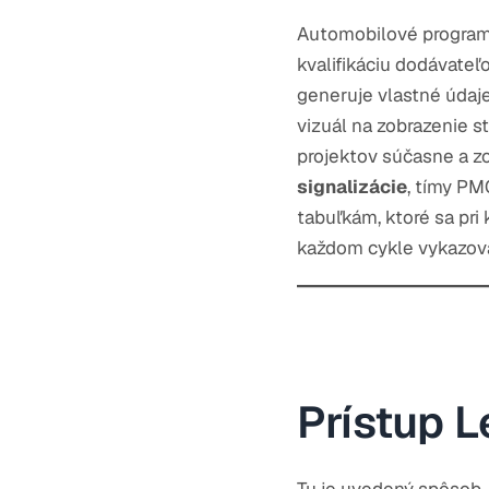
Automobilové programy
kvalifikáciu dodávateľ
generuje vlastné údaje
vizuál na zobrazenie s
projektov súčasne a zo
signalizácie
, tímy P
tabuľkám, ktoré sa pri
každom cykle vykazova
Prístup L