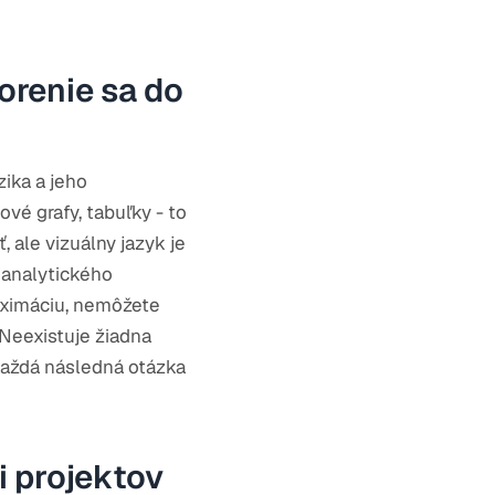
orenie sa do
zika a jeho
vé grafy, tabuľky - to
, ale vizuálny jazyk je
z analytického
roximáciu, nemôžete
 Neexistuje žiadna
 každá následná otázka
i projektov