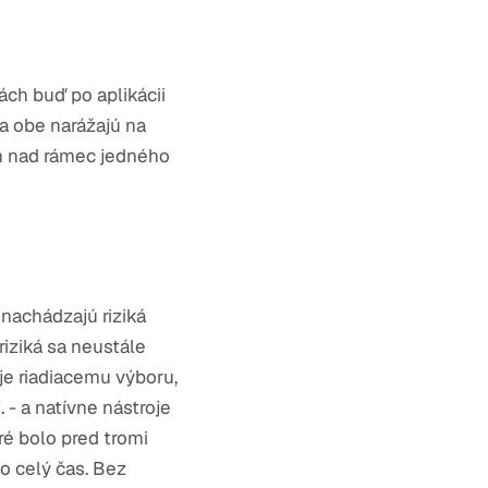
ách buď po aplikácii
a obe narážajú na
ch nad rámec jedného
 nachádzajú riziká
riziká sa neustále
je riadiacemu výboru,
. - a natívne nástroje
é bolo pred tromi
po celý čas. Bez