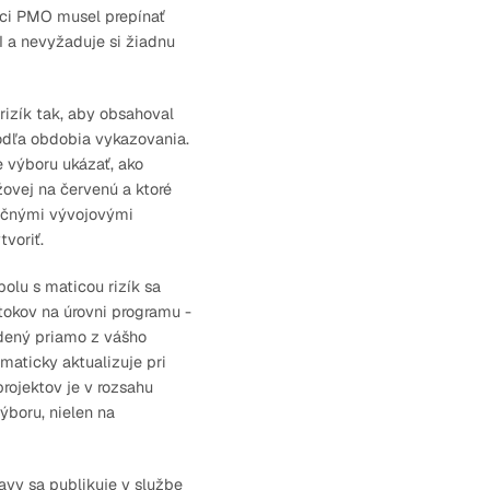
dúci PMO musel prepínať
BI a nevyžaduje si žiadnu
rizík tak, aby obsahoval
odľa obdobia vykazovania.
e výboru ukázať, ako
žovej na červenú a ktoré
ročnými vývojovými
voriť.
olu s maticou rizík sa
okov na úrovni programu -
odený priamo z vášho
aticky aktualizuje pri
rojektov je v rozsahu
ýboru, nielen na
avy sa publikuje v službe