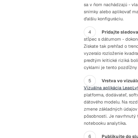
sa v ňom nachádzajú - vla
snímky alebo aplikovať man
ďalšiu konfiguráciu.
Pridajte sledov
stĺpec s dátumom - dokonc
Získate tak prehľad o tre
vyzeralo rozloženie kvadra
predtým kritické riziká b
cyklami je tento pozdĺžny
Vrstva vo vizuá
Vizuálna aplikácia LeapLyti
platforma, dodávateľ, sof
dátového modelu. Na rozdi
zmene základných údajov a
pôsobnosti. Je navrhnutý t
notebooku analytika.
Publikujte do s