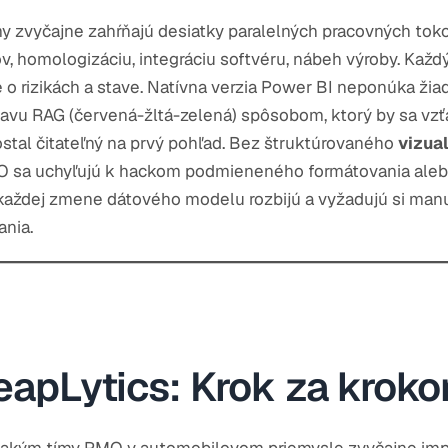
 zvyčajne zahŕňajú desiatky paralelných pracovných tokov
ov, homologizáciu, integráciu softvéru, nábeh výroby. Každ
 o rizikách a stave. Natívna verzia Power BI neponúka ži
tavu RAG (červená-žltá-zelená) spôsobom, ktorý by sa vzť
stal čitateľný na prvý pohľad. Bez štruktúrovaného
vizual
MO sa uchyľujú k hackom podmieneného formátovania ale
 každej zmene dátového modelu rozbijú a vyžadujú si manu
nia.
eapLytics: Krok za krok