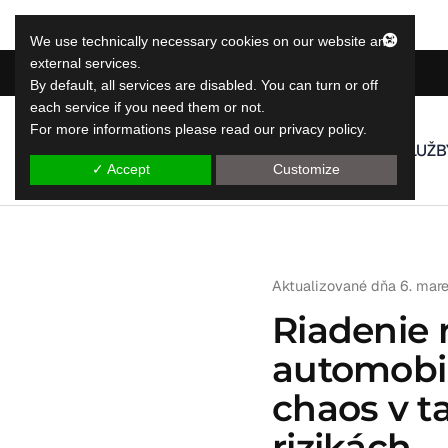
We use technically necessary cookies on our website and
external services.
By default, all services are disabled. You can turn or off
each service if you need them or not.
For more informations please read our privacy policy.
LeapLytics
SLUŽB
riešenia na vykazovanie skokov
✓ Accept
Customize
Aktualizované dňa
6. mar
Riadenie 
automobi
chaos v t
rizikách