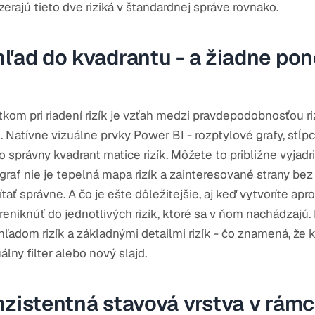
zerajú tieto dve riziká v štandardnej správe rovnako.
hľad do kvadrantu - a žiadne pon
kom pri riadení rizík je vzťah medzi pravdepodobnosťou ri
Natívne vizuálne prvky Power BI - rozptylové grafy, stĺpco
správny kvadrant matice rizík. Môžete to približne vyjadriť
graf nie je tepelná mapa rizík a zainteresované strany be
tať správne. A čo je ešte dôležitejšie, aj keď vytvoríte ap
preniknúť do jednotlivých rizík, ktoré sa v ňom nachádzajú.
ehľadom rizík a základnými detailmi rizík - čo znamená, že
lny filter alebo nový slajd.
nzistentná stavová vrstva v rámc