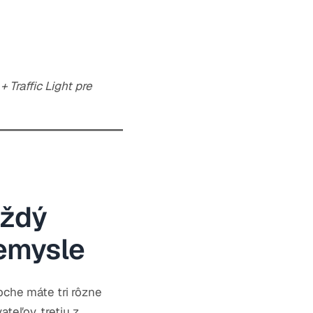
 Traffic Light pre
aždý
emysle
oche máte tri rôzne
ateľov, tretiu z