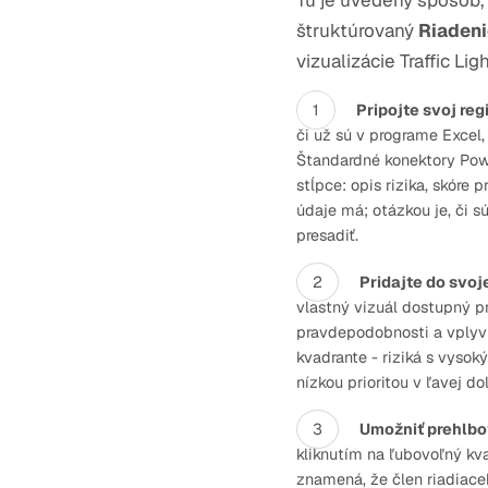
Tu je uvedený spôsob
štruktúrovaný
Riadeni
vizualizácie Traffic Li
Pripojte svoj regi
či už sú v programe Excel
Štandardné konektory Powe
stĺpce: opis rizika, skór
údaje má; otázkou je, či 
presadiť.
Pridajte do svoj
vlastný vizuál dostupný p
pravdepodobnosti a vplyvu
kvadrante - riziká s vysok
nízkou prioritou v ľavej d
Umožniť prehlbov
kliknutím na ľubovoľný kva
znamená, že člen riadiaceh