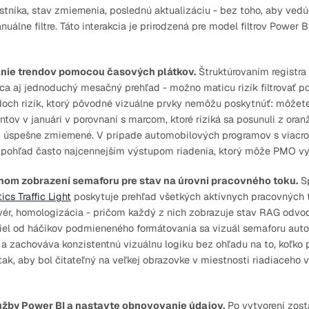
stníka, stav zmiernenia, poslednú aktualizáciu - bez toho, aby ve
uálne filtre. Táto interakcia je prirodzená pre model filtrov Power 
anie trendov pomocou časových plátkov.
Štruktúrovaním registra 
a aj jednoduchý mesačný prehľad - možno maticu rizík filtrovať p
ndoch rizík, ktorý pôvodné vizuálne prvky nemôžu poskytnúť: môžet
ntov v januári v porovnaní s marcom, ktoré riziká sa posunuli z oran
oli úspešne zmiernené. V prípade automobilových programov s viac
 pohľad často najcennejším výstupom riadenia, ktorý môže PMO vyt
lnom zobrazení semaforu pre stav na úrovni pracovného toku.
Sp
cs Traffic Light
poskytuje prehľad všetkých aktívnych pracovných t
tvér, homologizácia - pričom každý z nich zobrazuje stav RAG odv
el od háčikov podmieneného formátovania sa vizuál semaforu autom
 zachováva konzistentnú vizuálnu logiku bez ohľadu na to, koľko p
ak, aby bol čitateľný na veľkej obrazovke v miestnosti riadiaceho v
lužby Power BI a nastavte obnovovanie údajov.
Po vytvorení zost