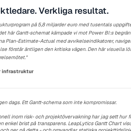
ktledare. Verkliga resultat.
strukturprogram på 5,8 miljarder euro med tusentals uppgif
k det här Gantt-schemat kämpade vi mot Power BI:s begrän
erna Plan-Estimate-Actual med avvikelseindikatorer, navige
lse förstår äntligen den kritiska vägen. Den här visuella l
yrelsemötet."
 infrastruktur
igen dags. Ett Gantt-schema som inte kompromissar.
nell inom risk- och projektövervakning har jag sett hur 
en enkel brist på transparens. LeapLytics Gantt Chart vis
och ner på detta - och omvandlar statiska projekttidslinjer