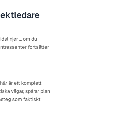
jektledare
slinjer ... om du
ntressenter fortsätter
 här är ett komplett
ska vägar, spårar plan
msteg som faktiskt