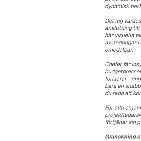
dynamisk berät
Det jag värdes
anslutning til
här visuella b
av ändringar i
omedelbar.
Chefer får ins
budgetpressen 
förklarar - rin
bara en snabb
du redo att kon
För alla organi
projektledarsk
förtjänar sin 
Granskning a