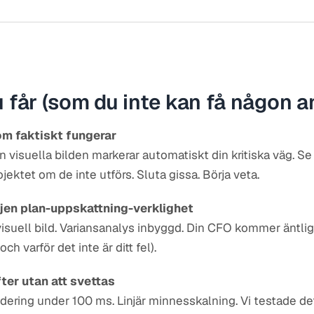
u får (som du inte kan få någon 
om faktiskt fungerar
n visuella bilden markerar automatiskt din kritiska väg. Se
ektet om de inte utförs. Sluta gissa. Börja veta.
njen plan-uppskattning-verklighet
 visuell bild. Variansanalys inbyggd. Din CFO kommer äntlig
ch varför det inte är ditt fel).
er utan att svettas
endering under 100 ms. Linjär minnesskalning. Vi testade d