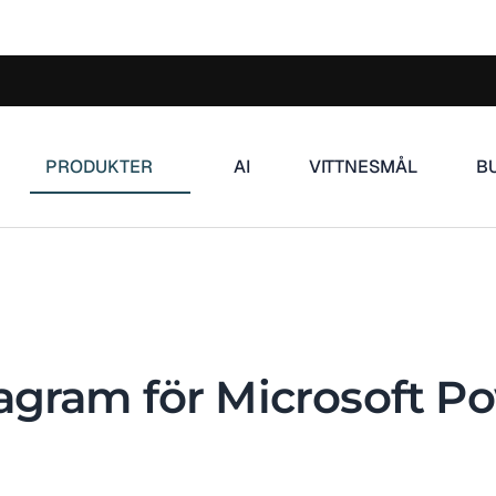
PRODUKTER
AI
VITTNESMÅL
B
agram för Microsoft P