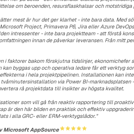
telse om beroenden, resursflaskhalsar och motstridiga pr
ätter mest är hur det ger klarhet - inte bara data. Med s
l Microsoft Project, Primavera P6, Jira eller Azure DevOp
ilden intressenter - inte bara projektteam - att förstå ko
 omfattningen innan de påverkar leveransen. Från mitt pe
yn i faktorer bakom förskjutna tidslinjer, ekonomichefer 
kan byggas upp och operativa ledare får ett verktyg som 
geffekterna i hela projektpipelinen. Installationen kan int
 tvåminutersinstallation via Power BI-marknadsplatsen 
vertera rå projektdata till insikter av högsta kvalitet.
sationer som vill gå från reaktiv rapportering till proaktiv
ap är den här bilden en praktisk och effektiv uppgrader
plats i alla GRC- eller ERM-verktygslådor."
v Microsoft AppSource