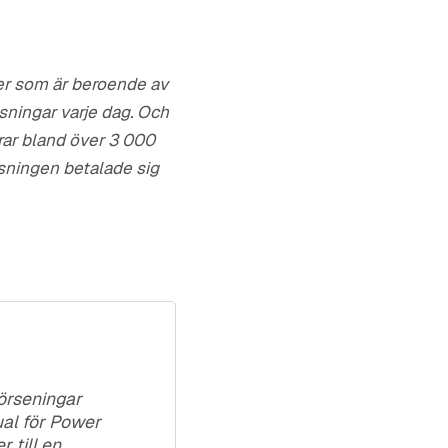
ter som är beroende av
sningar varje dag. Och
rar bland över 3 000
ösningen betalade sig
förseningar
ual för Power
 till en