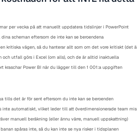
mar per vecka på att manuellt uppdatera tidslinjer i PowerPoint
 på dina scheman eftersom de inte kan se beroendena
den kritiska vägen, så du hanterar allt som om det vore kritiskt (det ä
och utfall görs i Excel (om alls), och de är alltid inaktuella
ort kraschar Power BI när du lägger till den 1 001:a uppgiften
a tills det är för sent eftersom du inte kan se beroenden
s inte automatiskt, vilket leder till att överdimensionerade team mi
kräver manuell beräkning (eller ännu värre, manuell uppskattning)
 banan spåras inte, så du kan inte se nya risker i tidsplanen