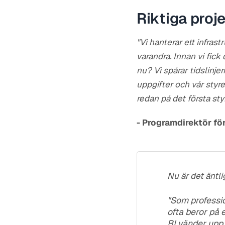
Riktiga proje
"Vi hanterar ett infra
varandra. Innan vi fic
nu? Vi spårar tidslinj
uppgifter och vår styre
redan på det första st
- Programdirektör för
Nu är det äntl
"Som professio
ofta beror på 
BI vänder upp 