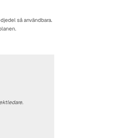
redjedel så användbara.
planen.
ektledare.