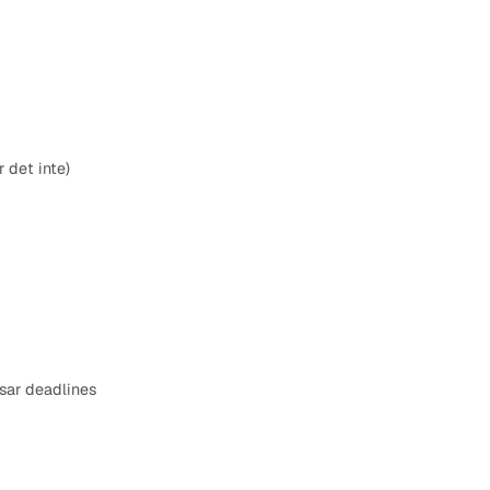
r det inte)
ssar deadlines