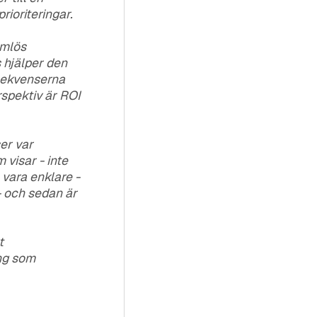
ioriteringar.
ömlös
s hjälper den
nsekvenserna
rspektiv är ROI
ser var
visar - inte
e vara enklare -
- och sedan är
t
ing som