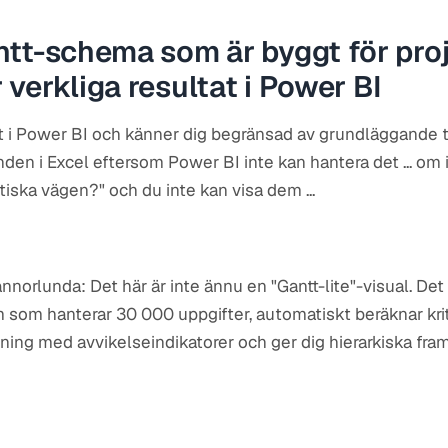
tt-schema som är byggt för pro
verkliga resultat i Power BI
 i Power BI och känner dig begränsad av grundläggande tid
den i Excel eftersom Power BI inte kan hantera det ... om i
itiska vägen?" och du inte kan visa dem ...
nnorlunda: Det här är inte ännu en "Gantt-lite"-visual. Det
som hanterar 30 000 uppgifter, automatiskt beräknar kriti
tning med avvikelseindikatorer och ger dig hierarkiska fra