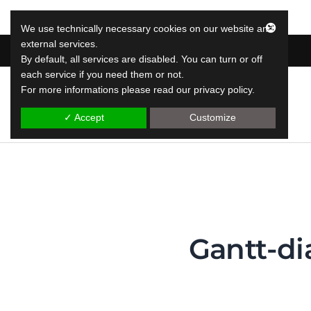
We use technically necessary cookies on our website and
external services.
By default, all services are disabled. You can turn or off
each service if you need them or not.
For more informations please read our privacy policy.
LeapLytics
TJÄNSTER
leap rapporteringslösningar
✓ Accept
Customize
Gantt-di