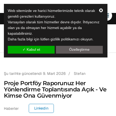
Web sitemizde ve harici hizmetlerimizde teknik olarak
gerekli çerezleri kullanıyoruz.
Varsayılan olarak tüm hizmetler devre dışıdır. İhtiyacınız
olan ya da olmayan her hizmeti açabilir ya da
kapatabilirsiniz.
LeapLytics
Daha fazla bilgi için lütfen gizlilik politikamızı okuyun.
leap raporlama çözümleri̇
✓ Kabul et
Özelleştirme
Şu tarihte güncellendi
9. Mart 2026
/
Stefan
Proje Portföy Raporunuz Her
Yönlendirme Toplantısında Açık - Ve
Kimse Ona Güvenmiyor
Linkedin
Haberler