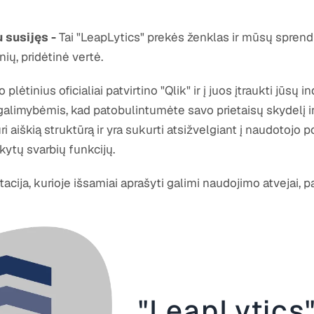
u susijęs -
Tai "LeapLytics" prekės ženklas ir mūsų sprendi
ių, pridėtinė vertė.
ėtinius oficialiai patvirtino "Qlik" ir į juos įtraukti jūsų 
galimybėmis, kad patobulintumėte savo prietaisų skydelį 
uri aiškią struktūrą ir yra sukurti atsižvelgiant į naudotojo 
kytų svarbių funkcijų.
ija, kurioje išsamiai aprašyti galimi naudojimo atvejai, p
"LeapLytics