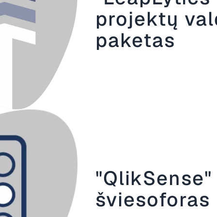
projektų va
paketas
"QlikSense"
šviesoforas