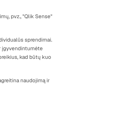
mų, pvz., "Qlik Sense"
individualūs sprendimai.
ir įgyvendintumėte
poreikius, kad būtų kuo
agreitina naudojimą ir
"