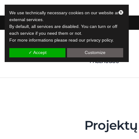
We use technically necessary cookies on our website and
external services.
By default, all services are disabled. You can turn or off
each service if you need them or not.
For more informations please read our privacy policy.
"LeapLytics"
"Leap Reporting" sprendimai
✓ Accept
Customize
PASLAUGOS
Projektų