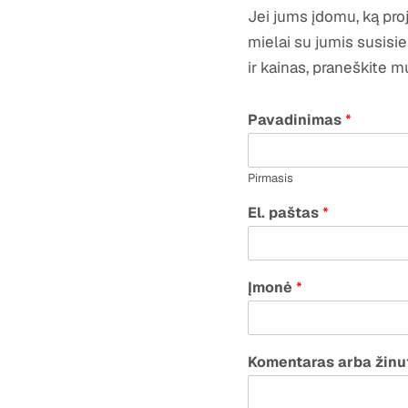
Jei jums įdomu, ką pro
mielai su jumis susisie
ir kainas, praneškite 
Pavadinimas
*
Pirmasis
El. paštas
*
Įmonė
*
Komentaras arba žinu