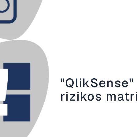
"QlikSense"
rizikos matr