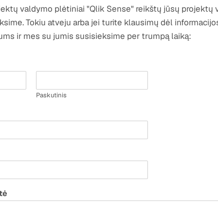
jektų valdymo plėtiniai "Qlik Sense" reikštų jūsų projektų 
ksime. Tokiu atveju arba jei turite klausimų dėl informacij
mums ir mes su jumis susisieksime per trumpą laiką:
Paskutinis
tė