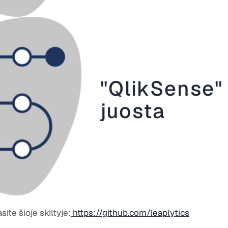
"QlikSense" 
juosta
ite šioje skiltyje:
https://github.com/leaplytics