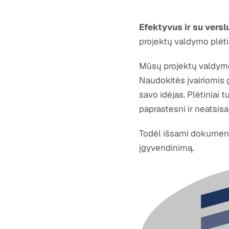
Efektyvus ir su versl
projektų valdymo plėtin
Mūsų projektų valdymo pl
Naudokitės įvairiomis 
savo idėjas. Plėtiniai t
paprastesni ir neatsisa
Todėl išsami dokumentac
įgyvendinimą.