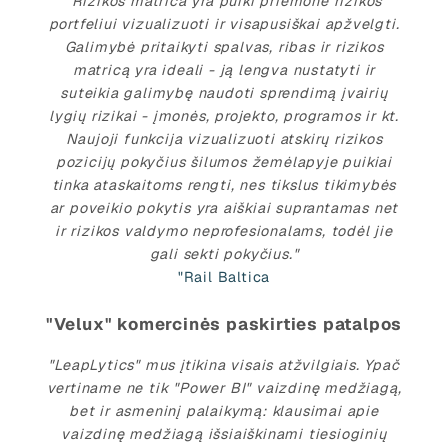
"Rizikos matrica yra puiki priemonė rizikos
portfeliui vizualizuoti ir visapusiškai apžvelgti.
Galimybė pritaikyti spalvas, ribas ir rizikos
matricą yra ideali - ją lengva nustatyti ir
suteikia galimybę naudoti sprendimą įvairių
lygių rizikai - įmonės, projekto, programos ir kt.
Naujoji funkcija vizualizuoti atskirų rizikos
pozicijų pokyčius šilumos žemėlapyje puikiai
tinka ataskaitoms rengti, nes tikslus tikimybės
ar poveikio pokytis yra aiškiai suprantamas net
ir rizikos valdymo neprofesionalams, todėl jie
gali sekti pokyčius."
"Rail Baltica
"Velux" komercinės paskirties patalpos
"LeapLytics" mus įtikina visais atžvilgiais. Ypač
vertiname ne tik "Power BI" vaizdinę medžiagą,
bet ir asmeninį palaikymą: klausimai apie
vaizdinę medžiagą išsiaiškinami tiesioginių