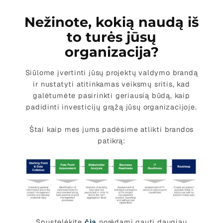
Nežinote, kokią naudą iš
to turės jūsų
organizacija?
Siūlome įvertinti jūsų projektų valdymo brandą
ir nustatyti atitinkamas veiksmų sritis, kad
galėtumėte pasirinkti geriausią būdą, kaip
padidinti investicijų grąžą jūsų organizacijoje.
Štai kaip mes jums padėsime atlikti brandos
patikrą:
Spustelėkite
čia
norėdami gauti daugiau