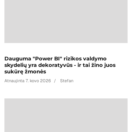
Dauguma "Power BI" rizikos valdymo
skydelių yra dekoratyvūs - ir tai žino juos
sukūrę žmonės
Atnaujinta
7. kovo 2026
/
Stefan