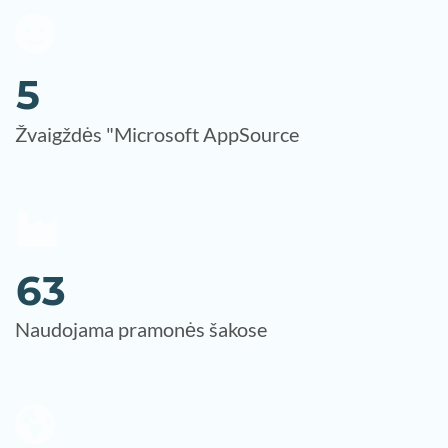
5
Žvaigždės "Microsoft AppSource
6
3
Naudojama pramonės šakose