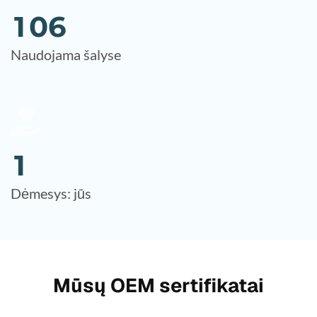
1
0
6
Naudojama šalyse
1
Dėmesys: jūs
Mūsų OEM sertifikatai