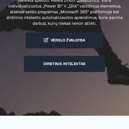
Nereikia spėlioti. Reikia žinoti. „LeapLytics“ kuria
individualizuotus „Power BI“ ir „Qlik“ vaizdinius elementus,
atskiras verslo programas „Microsoft 365“ platformoje bei
dirbtinio intelekto automatizavimo sprendimus, kurie perima
darbus, kurių niekas nenori atlikti.
VERSLO ŽVALGYBA
DIRBTINIS INTELEKTAS