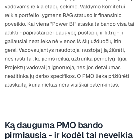
vadovams reikia etapų sekimo. Valdymo komitetui
reikia portfelio lygmens RAG statuso ir finansinio
poveikio. Kai viena "Power BI" ataskaita bando visa tai
atlikti - paprastai per daugybę puslapių ir filtrų - ji
galiausiai neatlieka nė vienos iš šių užduočių itin
gerai. Vadovaujantys naudotojai nustoja į ją žiūrėti,
nes rasti tai, ko jiems reikia, užtrunka pernelyg ilgai.
Projektų vadovai ją ignoruoja, nes jos detalumas
neatitinka jų darbo specifikos. O PMO lieka prižiūrėti
ataskaitą, kuria niekas nėra visiškai patenkintas.
Ką dauguma PMO bando
pirmiausia - ir kodėl tai neveikia