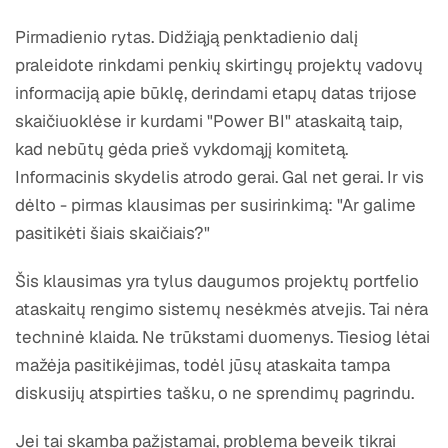
Pirmadienio rytas. Didžiąją penktadienio dalį
praleidote rinkdami penkių skirtingų projektų vadovų
informaciją apie būklę, derindami etapų datas trijose
skaičiuoklėse ir kurdami "Power BI" ataskaitą taip,
kad nebūtų gėda prieš vykdomąjį komitetą.
Informacinis skydelis atrodo gerai. Gal net gerai. Ir vis
dėlto - pirmas klausimas per susirinkimą: "Ar galime
pasitikėti šiais skaičiais?"
Šis klausimas yra tylus daugumos projektų portfelio
ataskaitų rengimo sistemų nesėkmės atvejis. Tai nėra
techninė klaida. Ne trūkstami duomenys. Tiesiog lėtai
mažėja pasitikėjimas, todėl jūsų ataskaita tampa
diskusijų atspirties tašku, o ne sprendimų pagrindu.
Jei tai skamba pažįstamai, problema beveik tikrai