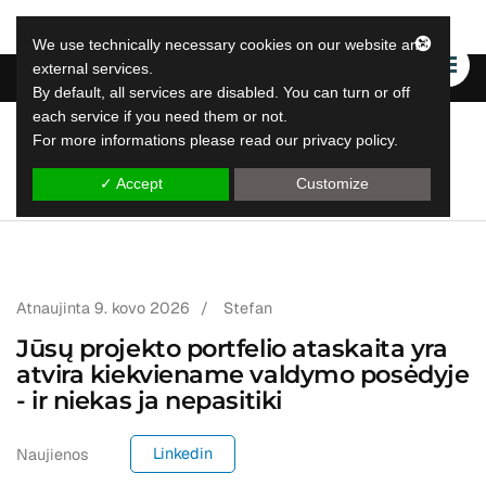
We use technically necessary cookies on our website and
external services.
By default, all services are disabled. You can turn or off
each service if you need them or not.
For more informations please read our privacy policy.
"LeapLytics"
"Leap Reporting" sprendimai
✓ Accept
Customize
Atnaujinta
9. kovo 2026
/
Stefan
Jūsų projekto portfelio ataskaita yra
atvira kiekviename valdymo posėdyje
- ir niekas ja nepasitiki
Linkedin
Naujienos