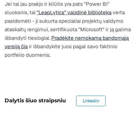
Jei tai jau praėjo ir kliūtis yra pats "Power BI"
sluoksnis, tai
"LeapLytics" vaizdinė biblioteka
verta
pasidomėti - ji sukurta specialiai projektų valdymo
ataskaitų rengimui, sertifikuota "Microsoft" ir ją galima
išbandyti tiesiogiai.
Pradėkite nemokamą bandomąją
versiją čia
ir išbandykite juos pagal savo faktinio
portfelio duomenis.
Dalytis šiuo straipsniu
Linkedin