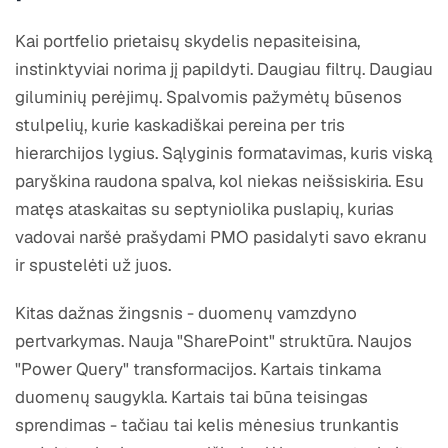
Kai portfelio prietaisų skydelis nepasiteisina,
instinktyviai norima jį papildyti. Daugiau filtrų. Daugiau
giluminių perėjimų. Spalvomis pažymėtų būsenos
stulpelių, kurie kaskadiškai pereina per tris
hierarchijos lygius. Sąlyginis formatavimas, kuris viską
paryškina raudona spalva, kol niekas neišsiskiria. Esu
matęs ataskaitas su septyniolika puslapių, kurias
vadovai naršė prašydami PMO pasidalyti savo ekranu
ir spustelėti už juos.
Kitas dažnas žingsnis - duomenų vamzdyno
pertvarkymas. Nauja "SharePoint" struktūra. Naujos
"Power Query" transformacijos. Kartais tinkama
duomenų saugykla. Kartais tai būna teisingas
sprendimas - tačiau tai kelis mėnesius trunkantis