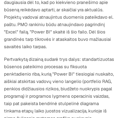
daugiausia dėl to, kad po kiekvieno pranešimo apie
būseną reikėdavo aptarti, ar skaičiai yra aktualūs.
Projektų vadovai atnaujintus duomenis pateikdavo el.
paštu. PMO rankiniu būdu atnaujindavo pagrindinį
"Excel" failą. "Power BI" skaitė iš šio failo. Dėl šios
grandinės tarp tikrovės ir ataskaitos buvo mažiausiai
savaitės laiko tarpas.
Pertvarkytą dizainą sudarė trys dalys: standartizuotas
būsenos pateikimo procesas su fiksuota
penktadienio riba, kurią "Power BI" tiesiogiai nuskaito,
aiškiai atskirtas vadovų vieno langelio (portfelio RAG,
penkios didžiausios rizikos, biudžeto nuokrypis pagal
programą) ir programos lygmens operacinis vaizdas,
taip pat pakeista bendrinė stulpelinė diagrama
tinkama etapų laiko juostos vizualizacija, kurioje iš