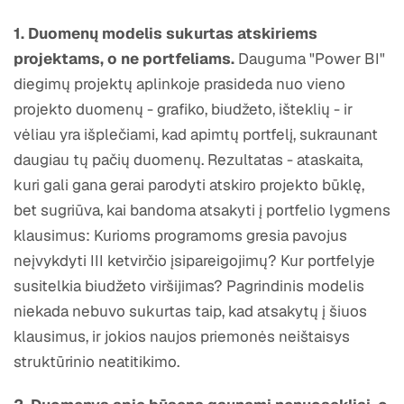
1. Duomenų modelis sukurtas atskiriems
projektams, o ne portfeliams.
Dauguma "Power BI"
diegimų projektų aplinkoje prasideda nuo vieno
projekto duomenų - grafiko, biudžeto, išteklių - ir
vėliau yra išplečiami, kad apimtų portfelį, sukraunant
daugiau tų pačių duomenų. Rezultatas - ataskaita,
kuri gali gana gerai parodyti atskiro projekto būklę,
bet sugriūva, kai bandoma atsakyti į portfelio lygmens
klausimus: Kurioms programoms gresia pavojus
neįvykdyti III ketvirčio įsipareigojimų? Kur portfelyje
susitelkia biudžeto viršijimas? Pagrindinis modelis
niekada nebuvo sukurtas taip, kad atsakytų į šiuos
klausimus, ir jokios naujos priemonės neištaisys
struktūrinio neatitikimo.