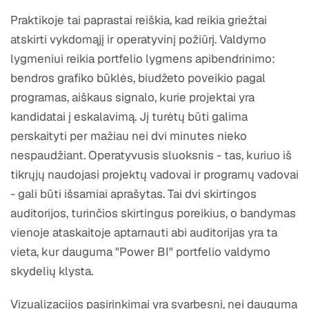
Praktikoje tai paprastai reiškia, kad reikia griežtai
atskirti vykdomąjį ir operatyvinį požiūrį. Valdymo
lygmeniui reikia portfelio lygmens apibendrinimo:
bendros grafiko būklės, biudžeto poveikio pagal
programas, aiškaus signalo, kurie projektai yra
kandidatai į eskalavimą. Jį turėtų būti galima
perskaityti per mažiau nei dvi minutes nieko
nespaudžiant. Operatyvusis sluoksnis - tas, kuriuo iš
tikrųjų naudojasi projektų vadovai ir programų vadovai
- gali būti išsamiai aprašytas. Tai dvi skirtingos
auditorijos, turinčios skirtingus poreikius, o bandymas
vienoje ataskaitoje aptarnauti abi auditorijas yra ta
vieta, kur dauguma "Power BI" portfelio valdymo
skydelių klysta.
Vizualizacijos pasirinkimai yra svarbesni, nei dauguma