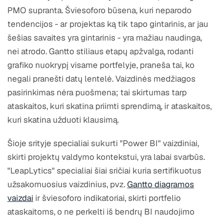
PMO supranta. Šviesoforo būsena, kuri neparodo
tendencijos - ar projektas ką tik tapo gintarinis, ar jau
šešias savaites yra gintarinis - yra mažiau naudinga,
nei atrodo. Gantto stiliaus etapų apžvalga, rodanti
grafiko nuokrypį visame portfelyje, praneša tai, ko
negali pranešti datų lentelė. Vaizdinės medžiagos
pasirinkimas nėra puošmena; tai skirtumas tarp
ataskaitos, kuri skatina priimti sprendimą, ir ataskaitos,
kuri skatina užduoti klausimą.
Šioje srityje specialiai sukurti "Power BI" vaizdiniai,
skirti projektų valdymo kontekstui, yra labai svarbūs.
"LeapLytics" specialiai šiai sričiai kuria sertifikuotus
užsakomuosius vaizdinius, pvz.
Gantto diagramos
vaizdai
ir šviesoforo indikatoriai, skirti portfelio
ataskaitoms, o ne perkelti iš bendrų BI naudojimo