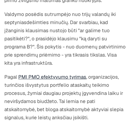
pirmo žvilgsnio matomas grafiko nuokrypis.
Valdymo posėdis sutrumpėjo nuo trijų valandų iki
septyniasdešimties minučių. Dar svarbiau, kad
įžanginis klausimas nustojo būti "ar galime tuo
pasitikėti?", o prasidėjo klausimu "ką daryti su
programa B?". Šis pokytis - nuo duomenų patvirtinimo
prie sprendimų priėmimo - yra tikrasis tikslas. Visa
kita yra infrastruktūra.
Pagal
PMI PMO efektyvumo tyrimas
, organizacijos,
turinčios išvystytus portfelio ataskaitų teikimo
procesus, žymiai daugiau projektų įgyvendina laiku ir
neviršydamos biudžeto. Tai lemia ne pati
atskaitomybė, bet bloga atskaitomybė aktyviai slepia
signalus, kurie leistų anksčiau įsikišti.