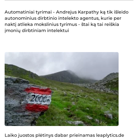
Automatiniai tyrimai - Andrejus Karpathy ką tik išleido
autonominius dirbtinio intelekto agentus, kurie per
naktį atlieka mokslinius tyrimus - štai ką tai reiškia
įmonių dirbtiniam intelektui
Laiko juostos plėtinys dabar prieinamas leaplytics.de