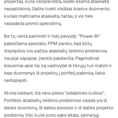
projektas, kuris nesprendžia, kodėl esama ataskaita
nepasitikima. Galite turėti visiškai švarius duomenis,
kuriais maitinama ataskaita, tačiau ji vis tiek
nepadeda priimti sprendimų.
Be to, verta paminėti ir tokį pavyzdį: "Power BI"
pakeičiama specialiu PPM įrankiu, kad būtų
išspręstos tos pačios ataskaitų teikimo problemos
naujoje sąsajoje. Įrankis pasikeičia. Pagrindiniai
klausimai apie tai, ką vadovybė iš tikrųjų turi matyti ir
kaip duomenys iš projektų į portfelį patenka, lieka
neišspręsti.
Atvirai kalbant, čia nėra jokios "sidabrinės kulkos".
Portfelio ataskaitų teikimo problemos visada yra iš
dalies duomenų, iš dalies proceso ir iš dalies projekto
problema. Visi, kurie jums sako kitaip, pernelyg