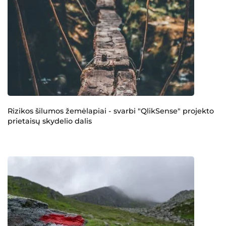
Rizikos šilumos žemėlapiai - svarbi "QlikSense" projekto
prietaisų skydelio dalis