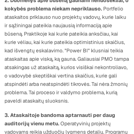
2. Duomenys apie būseną gaunami nenuosekliai, o
kokybės problema niekam nepriklauso.
Portfelio
ataskaitos priklauso nuo projektų vadovų, kurie laiku
ir sąžiningai pateikia naujausią informaciją apie
būseną. Praktikoje kai kurie pateikia anksčiau, kai
kurie vėliau, kai kurie pateikia optimistinius skaičius,
kad išvengtų eskalavimo. "Power BI" klusniai teikia
ataskaitas apie viską, ką gauna. Galiausiai PMO tampa
atsakingas už ataskaitą, kurios visiškai nekontroliavo,
o vadovybė skeptiškai vertina skaičius, kurie gali
atspindėti arba neatspindėti tikrovės. Tai nėra žmonių
problema. Tai proceso ir valdymo problema, kurią
paveldi ataskaitų sluoksnis.
3. Ataskaitoje bandoma aptarnauti per daug
auditorijų vienu metu.
Operatyvinių projektų
vadovams reikia užduočių lygmens detalių. Programų