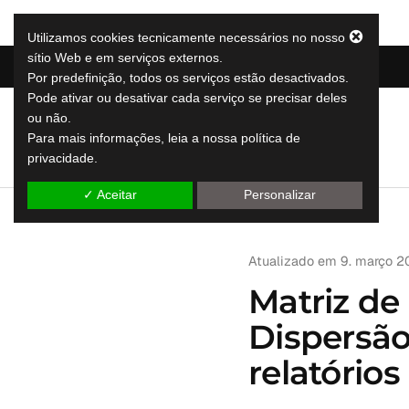
Utilizamos cookies tecnicamente necessários no nosso
sítio Web e em serviços externos.
Por predefinição, todos os serviços estão desactivados.
Pode ativar ou desativar cada serviço se precisar deles
ou não.
LeapLytics
SERVIÇOS
Para mais informações, leia a nossa política de
soluções de reporting leap
privacidade.
✓ Aceitar
Personalizar
Atualizado em
9. março 
Matriz de 
Dispersão
relatório