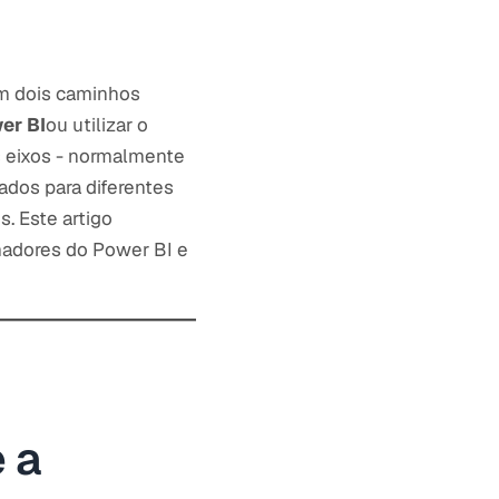
em dois caminhos
er BI
ou utilizar o
s eixos - normalmente
ados para diferentes
s. Este artigo
madores do Power BI e
 a