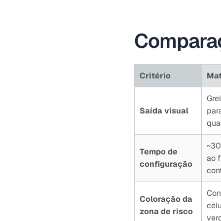
Comparaç
Critério
Mat
Gre
Saída visual
par
qua
~30
Tempo de
ao 
configuração
con
Con
Coloração da
cél
zona de risco
ver