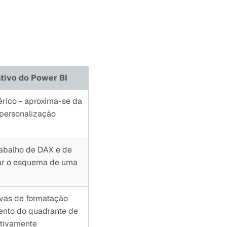
ativo do Power BI
érico - aproxima-se da
 personalização
rabalho de DAX e de
ar o esquema de uma
ivas de formatação
ento do quadrante de
ativamente