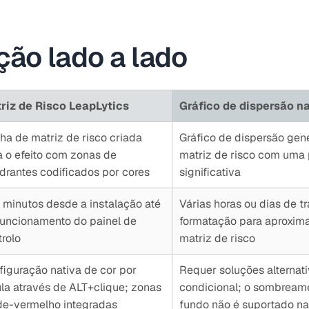
ão lado a lado
riz de Risco LeapLytics
Gráfico de dispersão n
lha de matriz de risco criada
Gráfico de dispersão gen
a o efeito com zonas de
matriz de risco com uma
drantes codificados por cores
significativa
 minutos desde a instalação até
Várias horas ou dias de t
funcionamento do painel de
formatação para aproxim
trolo
matriz de risco
figuração nativa de cor por
Requer soluções alternat
ula através de ALT+clique; zonas
condicional; o sombream
de-vermelho integradas
fundo não é suportado n