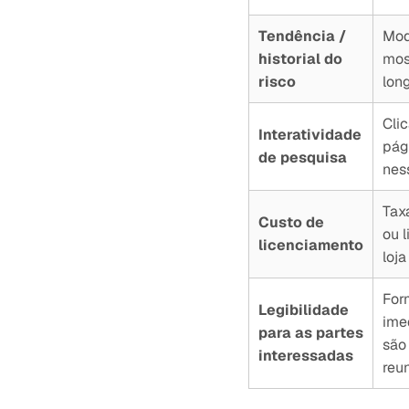
Tendência /
Mod
historial do
mos
risco
lon
Cli
Interatividade
pági
de pesquisa
nes
Taxa
Custo de
ou 
licenciamento
loja
For
Legibilidade
ime
para as partes
são
interessadas
reu