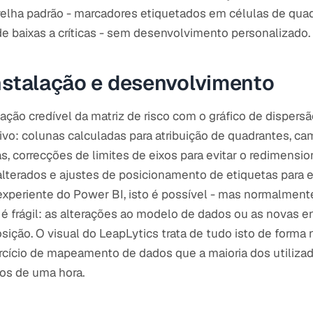
relha padrão - marcadores etiquetados em células de quad
de baixas a críticas - sem desenvolvimento personalizado.
nstalação e desenvolvimento
ção credível da matriz de risco com o gráfico de dispers
tivo: colunas calculadas para atribuição de quadrantes, c
as, correcções de limites de eixos para evitar o redimen
lterados e ajustes de posicionamento de etiquetas para e
xperiente do Power BI, isto é possível - mas normalment
o é frágil: as alterações ao modelo de dados ou as novas e
ição. O visual do LeapLytics trata de tudo isto de forma n
rcício de mapeamento de dados que a maioria dos utiliza
os de uma hora.