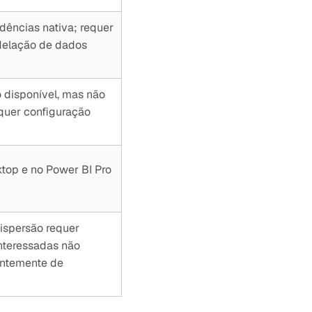
ências nativa; requer
delação de dados
 disponível, mas não
equer configuração
ktop e no Power BI Pro
dispersão requer
interessadas não
entemente de