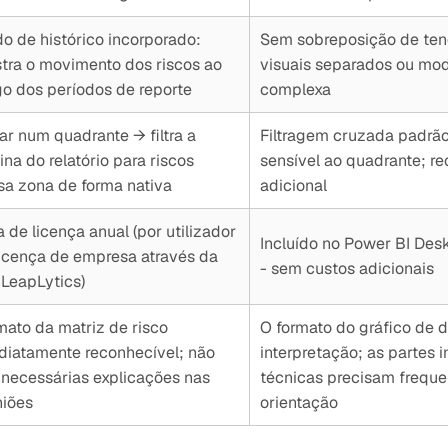
o de histórico incorporado:
Sem sobreposição de tend
tra o movimento dos riscos ao
visuais separados ou mo
go dos períodos de reporte
complexa
car num quadrante → filtra a
Filtragem cruzada padrão
na do relatório para riscos
sensível ao quadrante; r
sa zona de forma nativa
adicional
 de licença anual (por utilizador
Incluído no Power BI Des
licença de empresa através da
- sem custos adicionais
 LeapLytics)
mato da matriz de risco
O formato do gráfico de 
diatamente reconhecível; não
interpretação; as partes 
 necessárias explicações nas
técnicas precisam frequ
niões
orientação