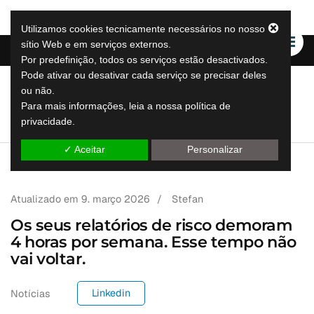
Utilizamos cookies tecnicamente necessários no nosso
sítio Web e em serviços externos.
Por predefinição, todos os serviços estão desactivados.
Pode ativar ou desativar cada serviço se precisar deles
ou não.
LeapLytics
Para mais informações, leia a nossa política de
soluções de reporting leap
privacidade.
✓ Aceitar
Personalizar
Atualizado em
9. março 2026
/
Stefan
Os seus relatórios de risco demoram
4 horas por semana. Esse tempo não
vai voltar.
Linkedin
Notícias