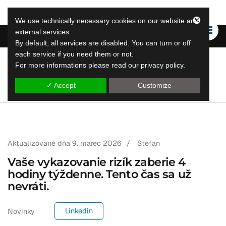
We use technically necessary cookies on our website and
external services.
By default, all services are disabled. You can turn or off
each service if you need them or not.
For more informations please read our privacy policy.
LeapLytics
riešenia na vykazovanie skokov
✓ Accept
Customize
Aktualizované dňa
9. marec 2026
/
Stefan
Vaše vykazovanie rizík zaberie 4
hodiny týždenne. Tento čas sa už
nevráti.
Linkedin
Novinky