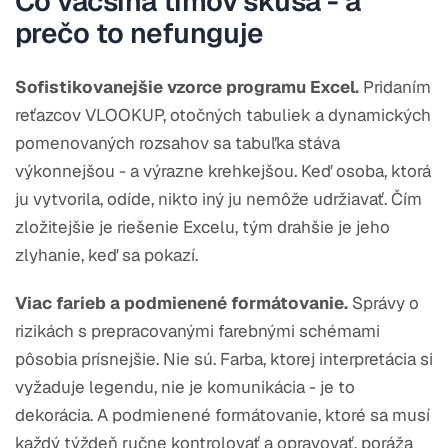
Čo väčšina tímov skúša - a
prečo to nefunguje
Sofistikovanejšie vzorce programu Excel.
Pridaním
reťazcov VLOOKUP, otočných tabuliek a dynamických
pomenovaných rozsahov sa tabuľka stáva
výkonnejšou - a výrazne krehkejšou. Keď osoba, ktorá
ju vytvorila, odíde, nikto iný ju nemôže udržiavať. Čím
zložitejšie je riešenie Excelu, tým drahšie je jeho
zlyhanie, keď sa pokazí.
Viac farieb a podmienené formátovanie.
Správy o
rizikách s prepracovanými farebnými schémami
pôsobia prísnejšie. Nie sú. Farba, ktorej interpretácia si
vyžaduje legendu, nie je komunikácia - je to
dekorácia. A podmienené formátovanie, ktoré sa musí
každý týždeň ručne kontrolovať a opravovať, poráža