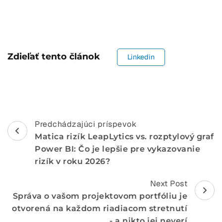
Zdieľať tento článok
Linkedin
Navigácia
Predchádzajúci príspevok
Matica rizík LeapLytics vs. rozptylový graf
v
Power BI: Čo je lepšie pre vykazovanie
príspevku
rizík v roku 2026?
Next Post
Správa o vašom projektovom portfóliu je
otvorená na každom riadiacom stretnutí
- a nikto jej neverí