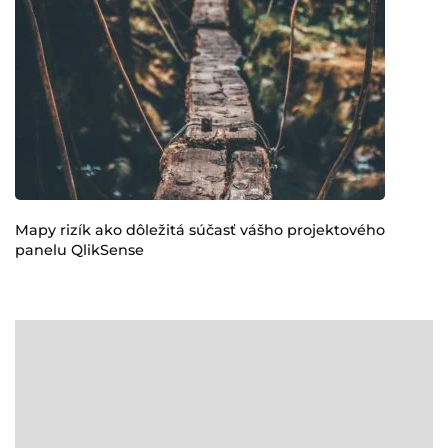
Mapy rizík ako dôležitá súčasť vášho projektového
panelu QlikSense