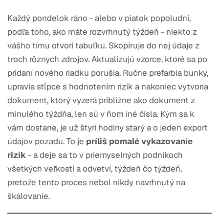
Každý pondelok ráno - alebo v piatok popoludní,
podľa toho, ako máte rozvrhnutý týždeň - niekto z
vášho tímu otvorí tabuľku. Skopíruje do nej údaje z
troch rôznych zdrojov. Aktualizujú vzorce, ktoré sa po
pridaní nového riadku porušia. Ručne prefarbia bunky,
upravia stĺpce s hodnotením rizík a nakoniec vytvoria
dokument, ktorý vyzerá približne ako dokument z
minulého týždňa, len sú v ňom iné čísla. Kým sa k
vám dostane, je už štyri hodiny starý a o jeden export
údajov pozadu. To je
príliš pomalé vykazovanie
rizík
- a deje sa to v priemyselných podnikoch
všetkých veľkostí a odvetví, týždeň čo týždeň,
pretože tento proces nebol nikdy navrhnutý na
škálovanie.