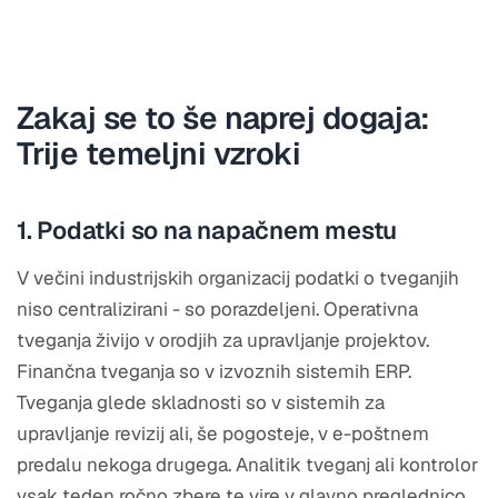
Zakaj se to še naprej dogaja:
Trije temeljni vzroki
1. Podatki so na napačnem mestu
V večini industrijskih organizacij podatki o tveganjih
niso centralizirani - so porazdeljeni. Operativna
tveganja živijo v orodjih za upravljanje projektov.
Finančna tveganja so v izvoznih sistemih ERP.
Tveganja glede skladnosti so v sistemih za
upravljanje revizij ali, še pogosteje, v e-poštnem
predalu nekoga drugega. Analitik tveganj ali kontrolor
vsak teden ročno zbere te vire v glavno preglednico.