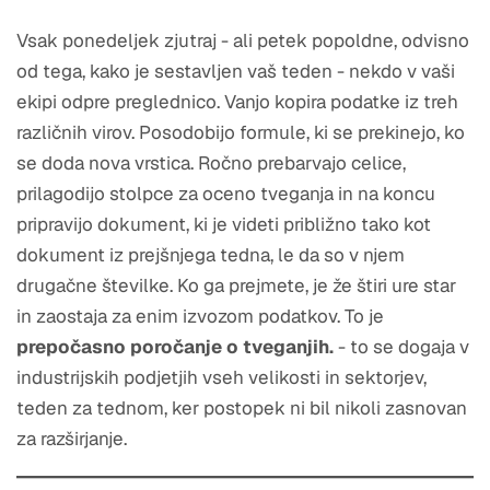
Vsak ponedeljek zjutraj - ali petek popoldne, odvisno
od tega, kako je sestavljen vaš teden - nekdo v vaši
ekipi odpre preglednico. Vanjo kopira podatke iz treh
različnih virov. Posodobijo formule, ki se prekinejo, ko
se doda nova vrstica. Ročno prebarvajo celice,
prilagodijo stolpce za oceno tveganja in na koncu
pripravijo dokument, ki je videti približno tako kot
dokument iz prejšnjega tedna, le da so v njem
drugačne številke. Ko ga prejmete, je že štiri ure star
in zaostaja za enim izvozom podatkov. To je
prepočasno poročanje o tveganjih.
- to se dogaja v
industrijskih podjetjih vseh velikosti in sektorjev,
teden za tednom, ker postopek ni bil nikoli zasnovan
za razširjanje.