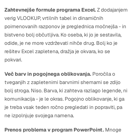
Zahtevnejše formule programa Excel.
Z dodajanjem
verig VLOOKUP, vrtilnih tabel in dinamičnih
poimenovanih razponov je preglednica močnejša - in
bistveno bolj občutljiva. Ko oseba, ki jo je sestavila,
odide, je ne more vzdrževati nihče drug. Bolj ko je
rešitev Excel zapletena, dražja je okvara, ko se
pokvari.
Več barv in pogojnega oblikovanja.
Poročila o
tveganjih z zapletenimi barvnimi shemami se zdijo
bolj stroga. Niso. Barva, ki zahteva razlago legende, ni
komunikacija - je le okras. Pogojno oblikovanje, ki ga
je treba vsak teden ročno pregledati in popraviti, pa
ne izpolnjuje svojega namena.
Prenos problema v program PowerPoint.
Mnoge