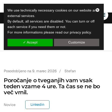
We use technically necessary cookies on our website and
external services.
By default, all services are disabled. You can turn or off
each service if you need them or not.
For more informations please read our privacy policy.
LeapLytics
rešitve za poročanje v skoku
✓ Accept
Customize
Posodobljeno na
9. marec 2026
/
Stefan
Poročanje o tveganjih vam vsak
teden vzame 4 ure. Ta čas se ne bo
več vrnil.
Linkedin
Novice