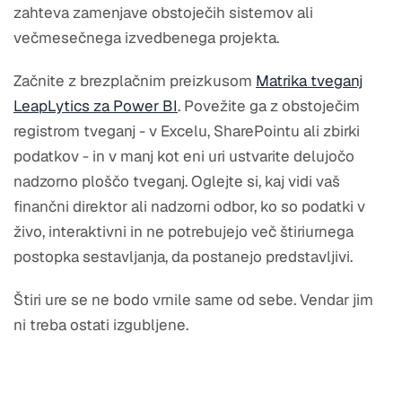
zahteva zamenjave obstoječih sistemov ali
večmesečnega izvedbenega projekta.
Začnite z brezplačnim preizkusom
Matrika tveganj
LeapLytics za Power BI
. Povežite ga z obstoječim
registrom tveganj - v Excelu, SharePointu ali zbirki
podatkov - in v manj kot eni uri ustvarite delujočo
nadzorno ploščo tveganj. Oglejte si, kaj vidi vaš
finančni direktor ali nadzorni odbor, ko so podatki v
živo, interaktivni in ne potrebujejo več štiriurnega
postopka sestavljanja, da postanejo predstavljivi.
Štiri ure se ne bodo vrnile same od sebe. Vendar jim
ni treba ostati izgubljene.