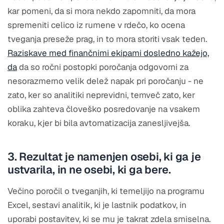
kar pomeni, da si mora nekdo zapomniti, da mora
spremeniti celico iz rumene v rdečo, ko ocena
tveganja preseže prag, in to mora storiti vsak teden.
Raziskave med finančnimi ekipami dosledno kažejo,
da
da so ročni postopki poročanja odgovorni za
nesorazmerno velik delež napak pri poročanju - ne
zato, ker so analitiki neprevidni, temveč zato, ker
oblika zahteva človeško posredovanje na vsakem
koraku, kjer bi bila avtomatizacija zanesljivejša.
3. Rezultat je namenjen osebi, ki ga je
ustvarila, in ne osebi, ki ga bere.
Večino poročil o tveganjih, ki temeljijo na programu
Excel, sestavi analitik, ki je lastnik podatkov, in
uporabi postavitev, ki se mu je takrat zdela smiselna.