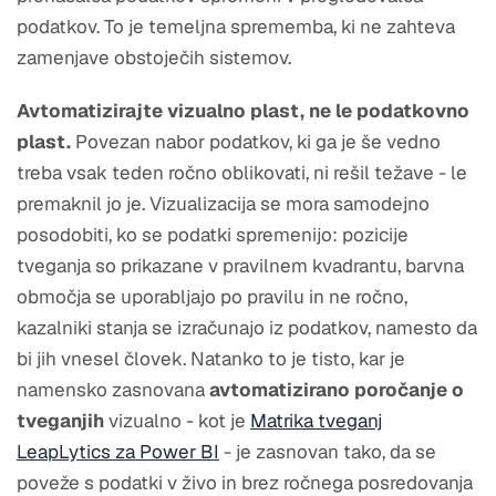
podatkov. To je temeljna sprememba, ki ne zahteva
zamenjave obstoječih sistemov.
Avtomatizirajte vizualno plast, ne le podatkovno
plast.
Povezan nabor podatkov, ki ga je še vedno
treba vsak teden ročno oblikovati, ni rešil težave - le
premaknil jo je. Vizualizacija se mora samodejno
posodobiti, ko se podatki spremenijo: pozicije
tveganja so prikazane v pravilnem kvadrantu, barvna
območja se uporabljajo po pravilu in ne ročno,
kazalniki stanja se izračunajo iz podatkov, namesto da
bi jih vnesel človek. Natanko to je tisto, kar je
namensko zasnovana
avtomatizirano poročanje o
tveganjih
vizualno - kot je
Matrika tveganj
LeapLytics za Power BI
- je zasnovan tako, da se
poveže s podatki v živo in brez ročnega posredovanja